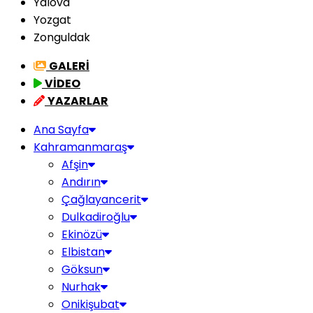
Yalova
Yozgat
Zonguldak
GALERİ
VİDEO
YAZARLAR
Ana Sayfa
Kahramanmaraş
Afşin
Andırın
Çağlayancerit
Dulkadiroğlu
Ekinözü
Elbistan
Göksun
Nurhak
Onikişubat