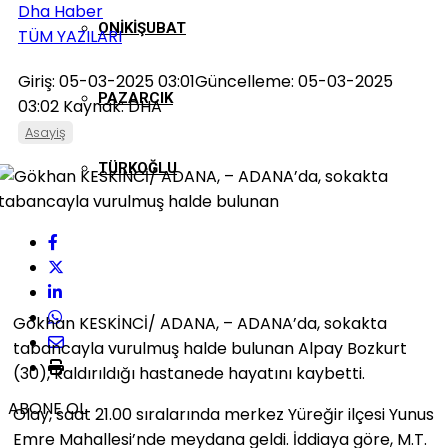
Dha Haber
ONIKIŞUBAT
TÜM YAZILARI
Giriş: 05-03-2025 03:01
Güncelleme: 05-03-2025
PAZARCIK
03:02
Kaynak: DHA
Asayiş
TÜRKOĞLU
Gökhan KESKİNCİ/ ADANA, – ADANA’da, sokakta
tabancayla vurulmuş halde bulunan Alpay Bozkurt
(30), kaldırıldığı hastanede hayatını kaybetti.
ABONE OL
Olay, saat 21.00 sıralarında merkez Yüreğir ilçesi Yunus
Emre Mahallesi’nde meydana geldi. İddiaya göre, M.T.