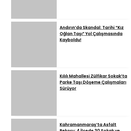
Andırın’da Skandal: Tarihi “Kız
Oğlan Taşı” Yol Çalışmasında
Kayboldu!
Kılılı Mahallesi Zülfikar Sokak’ta
Parke Taşı Döşeme Çalışmaları
Sürüyor
Kahramanmaraş’ta Asfalt
Rekoru: 4 İlçede 30 Sokak ve