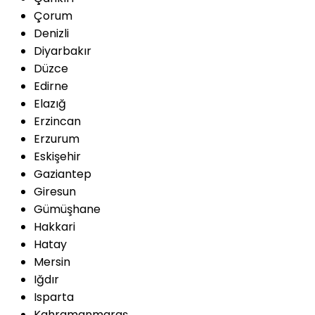
Çorum
Denizli
Diyarbakır
Düzce
Edirne
Elazığ
Erzincan
Erzurum
Eskişehir
Gaziantep
Giresun
Gümüşhane
Hakkari
Hatay
Mersin
Iğdır
Isparta
Kahramanmaraş