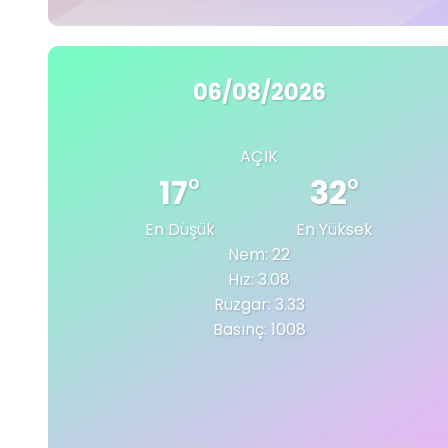
06/08/2026
AÇIK
17
°
32
°
En Düşük
En Yüksek
Nem: 22
Hız: 3.08
Rüzgar: 3.33
Basınç: 1008