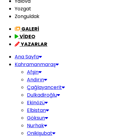
Yalova
Yozgat
Zonguldak
GALERİ
VİDEO
YAZARLAR
Ana Sayfa
Kahramanmaraş
Afşin
Andırın
Çağlayancerit
Dulkadiroğlu
Ekinözü
Elbistan
Göksun
Nurhak
Onikişubat