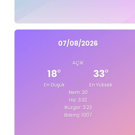
07/08/2026
AÇIK
18
°
33
°
En Düşük
En Yüksek
Nem: 20
Hız: 3.32
Rüzgar: 3.23
Basınç: 1007