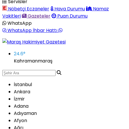
Servisler
Nöbetçi Eczaneler
Hava Durumu
Namaz
Vakitleri
Gazeteler
Puan Durumu
WhatsApp
WhatsApp İhbar Hattı
24.6
°
Kahramanmaraş
İstanbul
Ankara
İzmir
Adana
Adıyaman
Afyon
Ağrı