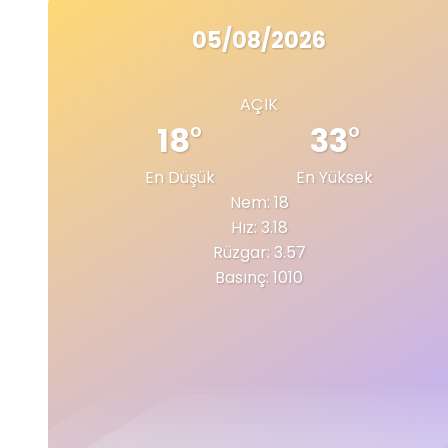
05/08/2026
AÇIK
18
°
33
°
En Düşük
En Yüksek
Nem: 18
Hız: 3.18
Rüzgar: 3.57
Basınç: 1010