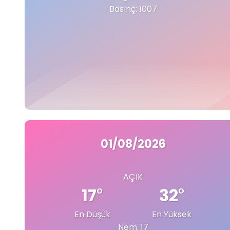
Basınç: 1007
ONIKIŞUBAT
PAZARCIK
TÜRKOĞLU
01/08/2026
AÇIK
17
°
32
°
En Düşük
En Yüksek
Nem: 17