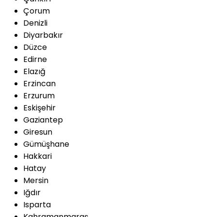
Çorum
Denizli
Diyarbakır
Düzce
Edirne
Elazığ
Erzincan
Erzurum
Eskişehir
Gaziantep
Giresun
Gümüşhane
Hakkari
Hatay
Mersin
Iğdır
Isparta
Kahramanmaraş