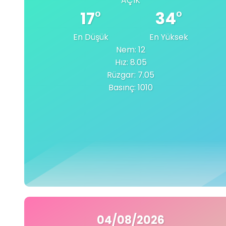
AÇIK
17
°
34
°
En Düşük
En Yüksek
Nem: 12
Hız: 8.05
Rüzgar: 7.05
Basınç: 1010
04/08/2026