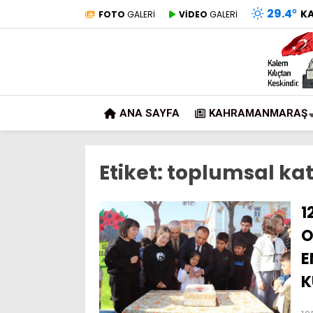
29.4
°
K
FOTO
GALERİ
VİDEO
GALERİ
ANA SAYFA
KAHRAMANMARAŞ
Etiket:
toplumsal kat
1
O
E
K