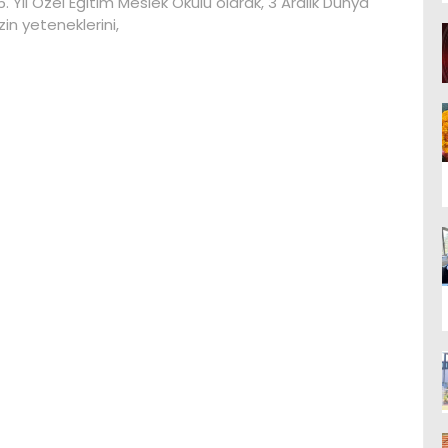
5. Yıl Özel Eğitim Meslek Okulu olarak, 3 Aralık Dünya
in yeteneklerini,