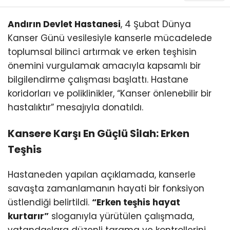
KÜLTÜR/SANAT
Andırın Devlet Hastanesi
, 4 Şubat Dünya
Kanser Günü vesilesiyle kanserle mücadelede
toplumsal bilinci artırmak ve erken teşhisin
önemini vurgulamak amacıyla kapsamlı bir
bilgilendirme çalışması başlattı. Hastane
WhatsApp
İhbar Hattı
koridorları ve poliklinikler, “Kanser önlenebilir bir
hastalıktır” mesajıyla donatıldı.
Kansere Karşı En Güçlü Silah: Erken
Teşhis
Hastaneden yapılan açıklamada, kanserle
savaşta zamanlamanın hayati bir fonksiyon
üstlendiği belirtildi.
“Erken teşhis hayat
kurtarır”
sloganıyla yürütülen çalışmada,
vatandaşlara düzenli tarama ve kontrollerini