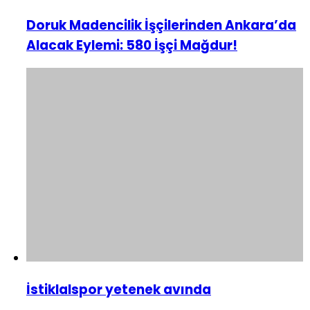
Doruk Madencilik İşçilerinden Ankara’da
Alacak Eylemi: 580 İşçi Mağdur!
İstiklalspor yetenek avında