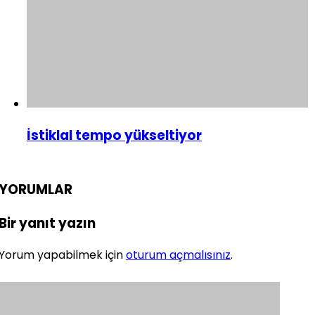
İstiklal tempo yükseltiyor
YORUMLAR
Bir yanıt yazın
Yorum yapabilmek için
oturum açmalısınız
.