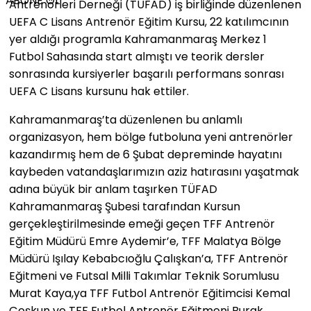
ABONE OL
Antrenörleri Derneği (TÜFAD) iş birliğinde düzenlenen
UEFA C Lisans Antrenör Eğitim Kursu, 22 katılımcının
yer aldığı programla Kahramanmaraş Merkez 1
Futbol Sahasında start almıştı ve teorik dersler
sonrasında kursiyerler başarılı performans sonrası
UEFA C Lisans kursunu hak ettiler.
Kahramanmaraş’ta düzenlenen bu anlamlı
organizasyon, hem bölge futboluna yeni antrenörler
kazandırmış hem de 6 Şubat depreminde hayatını
kaybeden vatandaşlarımızın aziz hatırasını yaşatmak
adına büyük bir anlam taşırken TÜFAD
Kahramanmaraş Şubesi tarafından Kursun
gerçekleştirilmesinde emeği geçen TFF Antrenör
Eğitim Müdürü Emre Aydemir’e, TFF Malatya Bölge
Müdürü Işılay Kebabcıoğlu Çalışkan’a, TFF Antrenör
Eğitmeni ve Futsal Milli Takımlar Teknik Sorumlusu
Murat Kaya,ya TFF Futbol Antrenör Eğitimcisi Kemal
Çoşkun ve TFF Futbol Antrenör Eğitmeni Burak