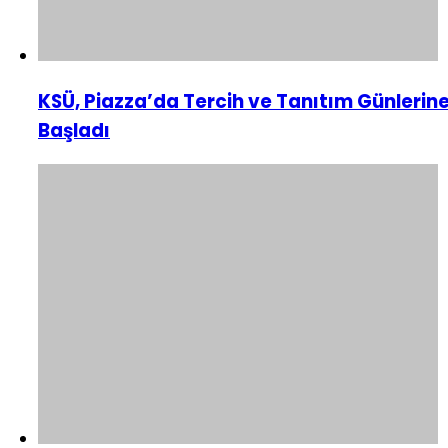
KSÜ, Piazza’da Tercih ve Tanıtım Günlerin
Başladı