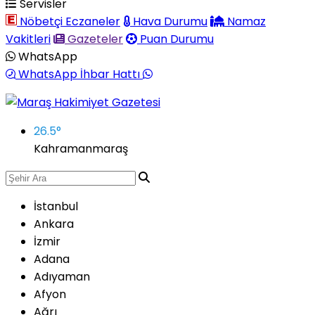
Servisler
Nöbetçi Eczaneler
Hava Durumu
Namaz
Vakitleri
Gazeteler
Puan Durumu
WhatsApp
WhatsApp İhbar Hattı
26.5
°
Kahramanmaraş
İstanbul
Ankara
İzmir
Adana
Adıyaman
Afyon
Ağrı