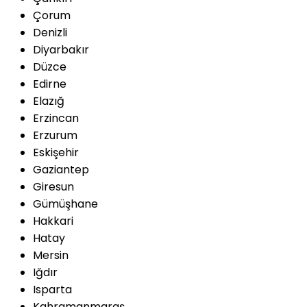
Çorum
Denizli
Diyarbakır
Düzce
Edirne
Elazığ
Erzincan
Erzurum
Eskişehir
Gaziantep
Giresun
Gümüşhane
Hakkari
Hatay
Mersin
Iğdır
Isparta
Kahramanmaraş