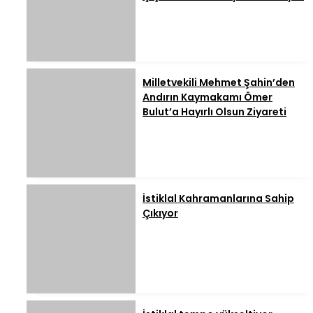
Milletvekili Mehmet Şahin’den
Andırın Kaymakamı Ömer
Bulut’a Hayırlı Olsun Ziyareti
İstiklal Kahramanlarına Sahip
Çıkıyor