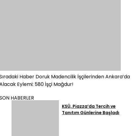
Sıradaki Haber
Doruk Madencilik İşçilerinden Ankara’da
Alacak Eylemi: 580 İşçi Mağdur!
SON HABERLER
KSÜ, Piazza’da Tercih ve
Tanıtım Günlerine Başladı