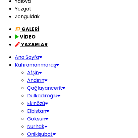
Yalova
Yozgat
Zonguldak
GALERİ
VİDEO
YAZARLAR
Ana Sayfa
Kahramanmaraş
Afşin
Andırın
Çağlayancerit
Dulkadiroğlu
Ekinözü
Elbistan
Göksun
Nurhak
Onikişubat