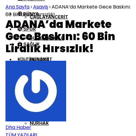
Ana Sayfa
›
Asayiş
›
ADANA’da Markete Gece Baskını:
60 Bin Liralık Hırsızlık!
DÜNYA
ÇAĞLAYANCERIT
ADANA’da Markete
SPOR
Gece Baskını: 60 Bin
DULKADIROĞLU
Liralık Hırsızlık!
SAĞLIK
KÜLTÜR/SANAT
EKINÖZÜ
ELBISTAN
GÖKSUN
NURHAK
Dha Haber
TÜM YAZILARI