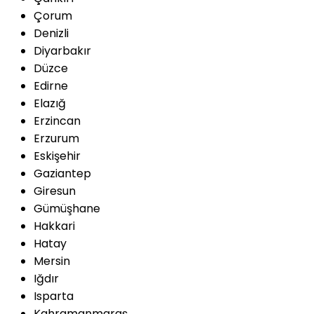
Çorum
Denizli
Diyarbakır
Düzce
Edirne
Elazığ
Erzincan
Erzurum
Eskişehir
Gaziantep
Giresun
Gümüşhane
Hakkari
Hatay
Mersin
Iğdır
Isparta
Kahramanmaraş