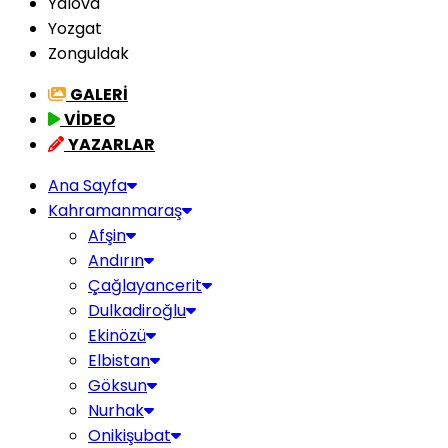
Yalova
Yozgat
Zonguldak
GALERİ
VİDEO
YAZARLAR
Ana Sayfa
Kahramanmaraş
Afşin
Andırın
Çağlayancerit
Dulkadiroğlu
Ekinözü
Elbistan
Göksun
Nurhak
Onikişubat