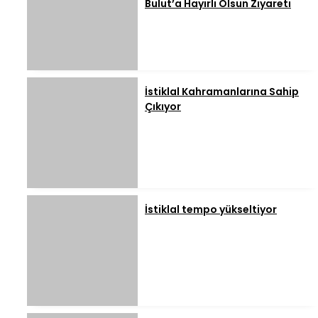
Bulut’a Hayırlı Olsun Ziyareti
İstiklal Kahramanlarına Sahip
Çıkıyor
İstiklal tempo yükseltiyor