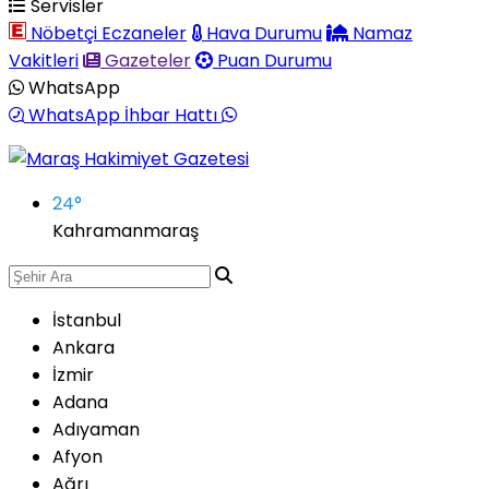
Servisler
Nöbetçi Eczaneler
Hava Durumu
Namaz
Vakitleri
Gazeteler
Puan Durumu
WhatsApp
WhatsApp İhbar Hattı
24
°
Kahramanmaraş
İstanbul
Ankara
İzmir
Adana
Adıyaman
Afyon
Ağrı