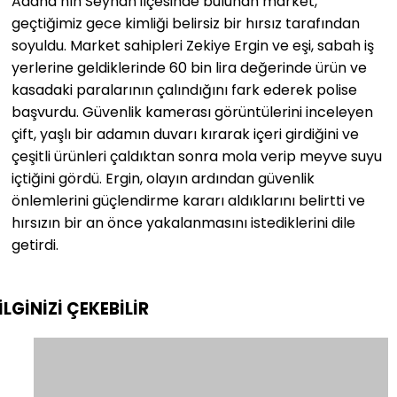
Adana’nın Seyhan ilçesinde bulunan market,
geçtiğimiz gece kimliği belirsiz bir hırsız tarafından
soyuldu. Market sahipleri Zekiye Ergin ve eşi, sabah iş
yerlerine geldiklerinde 60 bin lira değerinde ürün ve
kasadaki paralarının çalındığını fark ederek polise
başvurdu. Güvenlik kamerası görüntülerini inceleyen
çift, yaşlı bir adamın duvarı kırarak içeri girdiğini ve
çeşitli ürünleri çaldıktan sonra mola verip meyve suyu
içtiğini gördü. Ergin, olayın ardından güvenlik
önlemlerini güçlendirme kararı aldıklarını belirtti ve
hırsızın bir an önce yakalanmasını istediklerini dile
getirdi.
İLGİNİZİ
ÇEKEBİLİR