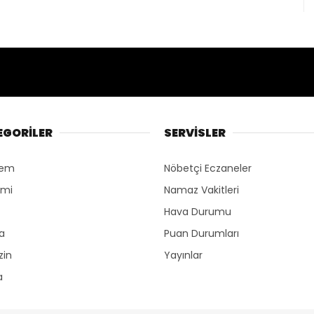
EGORİLER
SERVİSLER
dem
Nöbetçi Eczaneler
omi
Namaz Vakitleri
Hava Durumu
ka
Puan Durumları
zin
Yayınlar
a