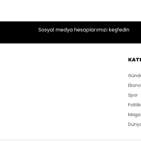
Sosyal medya hesaplarımızı keşfedin
KAT
Gün
Ekon
Spor
Politi
Maga
Düny