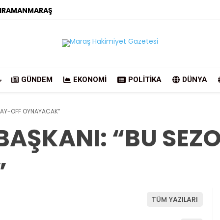
HRAMANMARAŞ
GÜNDEM
EKONOMI
POLITIKA
DÜNYA
LAY-OFF OYNAYACAK”
AŞKANI: “BU SEZO
”
TÜM YAZILARI