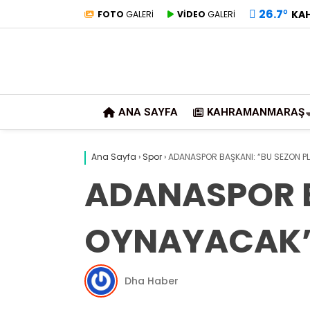
26.7
°
KA
FOTO
GALERİ
VİDEO
GALERİ
ANA SAYFA
KAHRAMANMARAŞ
Ana Sayfa
›
Spor
›
ADANASPOR BAŞKANI: “BU SEZON P
ADANASPOR B
OYNAYACAK
Dha Haber