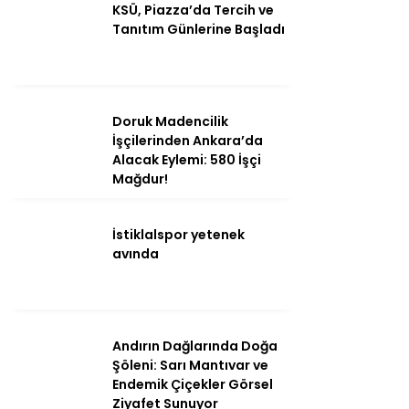
KSÜ, Piazza’da Tercih ve
Tanıtım Günlerine Başladı
Ana Sayfa
Kahramanmaraş
Gündem
Doruk Madencilik
İşçilerinden Ankara’da
Ekonomi
Alacak Eylemi: 580 İşçi
Mağdur!
Politika
Dünya
İstiklalspor yetenek
avında
Spor
Sağlık
Kültür/Sanat
Andırın Dağlarında Doğa
Şöleni: Sarı Mantıvar ve
Endemik Çiçekler Görsel
Ziyafet Sunuyor