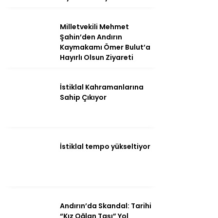
Milletvekili Mehmet
Şahin’den Andırın
Kaymakamı Ömer Bulut’a
Hayırlı Olsun Ziyareti
İstiklal Kahramanlarına
Sahip Çıkıyor
WhatsApp
İhbar Hattı
İstiklal tempo yükseltiyor
Andırın’da Skandal: Tarihi
“Kız Oğlan Taşı” Yol