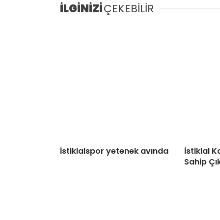
İLGİNİZİ
ÇEKEBİLİR
İstiklalspor yetenek avında
İstiklal
Sahip Çı