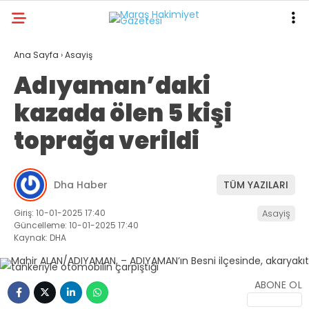
29.5
°
KAHRAMANMARAŞ
Ana Sayfa
›
Asayiş
Adıyaman’daki
GALERİ
VİDEO
YAZARLAR
kazada ölen 5 kişi
ANA SAYFA
toprağa verildi
KAHRAMANMARAŞ
GÜNDEM
Dha Haber
TÜM YAZILARI
EKONOMI
Giriş: 10-01-2025 17:40
Asayiş
POLITIKA
Güncelleme: 10-01-2025 17:40
Kaynak: DHA
DÜNYA
SPOR
ABONE OL
SAĞLIK