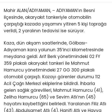
KÜLTÜR/SANAT
Mahir ALAN/ADIYAMAN, – ADIYAMAN’ın Besni
ilçesinde, akaryakıt tankeriyle otomobilin
çarpıştığı kazada yaşamını yitiren 5 kişi toprağa
verildi, 2 yaralının tedavisi ise sürüyor.
WhatsApp
Kaza, dün akşam saatlerinde, Gölbası-
İhbar Hattı
Adıyaman kara yolunun 35’inci kilometresinde
meydana geldi. Arif Berk yönetimindeki 02 FY
359 plakalı akaryakıt tankeri ile Mahmut
Hamurcu yönetimindeki 27 GG 300 plakalı
otomobil çarpıştı. Kazayı görenler durumu 112
Acil Çağrı Merkezi ekiplerine bildirdi. İhbarla
gelen sağlık görevlileri, Mahmut Hamurcu (41),
Zeliha Hamurcu (65) ve Sevim Atlı’nın (45)
hayatını kaybettiğini belirledi. Yaralanan Filiz Atlı
(43), Abdulsamet Atlı (4), Hanifi Atlı ve Havva