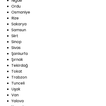
Niğde
Ordu
Osmaniye
Rize
Sakarya
Samsun
Siirt
Sinop
Sivas
Şanlıurfa
Şırnak
Tekirdağ
Tokat
Trabzon
Tunceli
Uşak
Van
Yalova