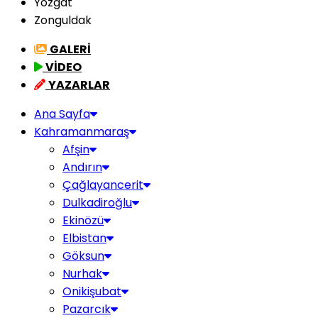
Yozgat
Zonguldak
GALERİ
VİDEO
YAZARLAR
Ana Sayfa
Kahramanmaraş
Afşin
Andırın
Çağlayancerit
Dulkadiroğlu
Ekinözü
Elbistan
Göksun
Nurhak
Onikişubat
Pazarcık