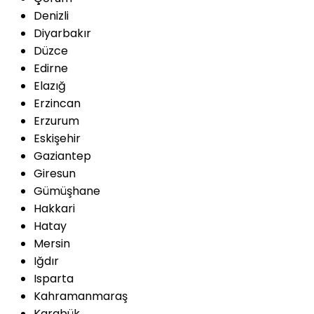
Denizli
Diyarbakır
Düzce
Edirne
Elazığ
Erzincan
Erzurum
Eskişehir
Gaziantep
Giresun
Gümüşhane
Hakkari
Hatay
Mersin
Iğdır
Isparta
Kahramanmaraş
Karabük