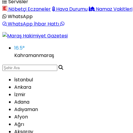
Servisler
Nöbetçi Eczaneler
Hava Durumu
Namaz Vakitleri
WhatsApp
WhatsApp İhbar Hattı
16.5
°
Kahramanmaraş
İstanbul
Ankara
İzmir
Adana
Adıyaman
Afyon
Ağrı
Aksaray