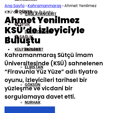
Ana Sayfa
›
Kahramanmaraş
›
Ahmet Yenilmez
KSÜ’de İzleyiciyle Buluştu
DÜNYA
ÇAĞLAYANCERIT
Ahmet Yenilmez
SPOR
KSÜ’de İzleyiciyle
DULKADIROĞLU
Buluştu
SAĞLIK
KÜLTÜR/SANAT
EKINÖZÜ
Kahramanmaraş Sütçü İmam
Üniversitesinde (KSÜ) sahnelenen
ELBISTAN
“Firavunla Yüz Yüze” adlı tiyatro
oyunu, izleyicileri tarihsel bir
GÖKSUN
yüzleşme ve vicdani bir
sorgulamaya davet etti.
NURHAK