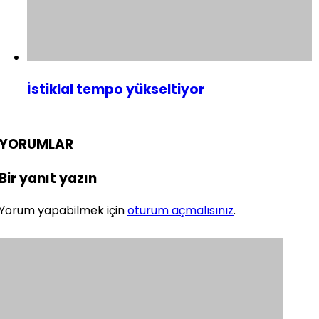
İstiklal tempo yükseltiyor
YORUMLAR
Bir yanıt yazın
Yorum yapabilmek için
oturum açmalısınız
.