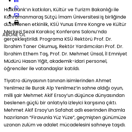
Halkbank’ın katkıları, Kültür ve Turizm Bakanlığı ile
Kahramanmaraş Sütçü İmam Üniversitesi iş birliğinde
düzenlenen etkinlik, KSÜ Yunus Emre Kongre ve Kültür
Merkezi Sezai Karakoç Konferans Salonu’nda
ABONE OL
gerçekleştirildi. Programa KSÜ Rektörü Prof. Dr.
İbrahim Taner Okumuş, Rektör Yardımcıları Prof. Dr.
İbrahim Ethem Taş, Prof. Dr. Mehmet Ünsal, İl Emniyet
Müdürü Hasan Yiğit, akademik-idari personel,
öğrenciler ile vatandaşlar katıldı.
Tiyatro dünyasının tanınan isimlerinden Ahmet
Yenilmez ile Burak Alp Yenilmez’in sahne aldığı oyun,
milli şair Mehmet Akif Ersoy’un düşünce dünyasından
beslenen güçlü bir anlatıyla izleyici karşısına çıktı.
Mehmet Akif Ersoy’un Safahat adlı eserinden ilhamla
hazırlanan “Firavunla Yüz Yüze”, geçmişten günümüze
uzanan zulüm ve adalet mücadelesini sahneye taşıdı.