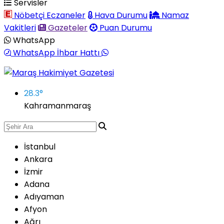
Servisler
Nöbetçi Eczaneler
Hava Durumu
Namaz
Vakitleri
Gazeteler
Puan Durumu
WhatsApp
WhatsApp İhbar Hattı
28.3
°
Kahramanmaraş
İstanbul
Ankara
İzmir
Adana
Adıyaman
Afyon
Ağrı