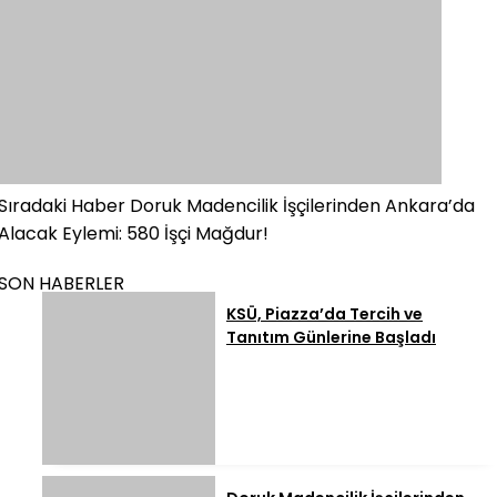
Sıradaki Haber
Doruk Madencilik İşçilerinden Ankara’da
Alacak Eylemi: 580 İşçi Mağdur!
SON HABERLER
KSÜ, Piazza’da Tercih ve
Tanıtım Günlerine Başladı