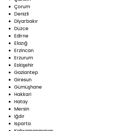
Çorum
Denizli
Diyarbakır
Düzce
Edirne
Elazığ
Erzincan
Erzurum
Eskişehir
Gaziantep
Giresun
Gümüşhane
Hakkari
Hatay
Mersin
Iğdır
Isparta
Kahramanmaraş