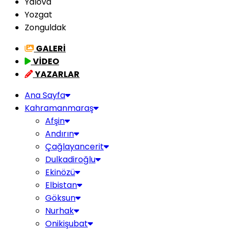
Yalova
Yozgat
Zonguldak
GALERİ
VİDEO
YAZARLAR
Ana Sayfa
Kahramanmaraş
Afşin
Andırın
Çağlayancerit
Dulkadiroğlu
Ekinözü
Elbistan
Göksun
Nurhak
Onikişubat