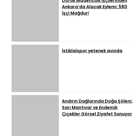
Doruk Madencilik İşçilerinden
Ankara’da Alacak Eylemi: 580
İşçi Mağdur!
İstiklalspor yetenek avında
Andırın Dağlarında Doğa Şöleni:
Sarı Mantıvar ve Endemik
Çiçekler Görsel Ziyafet Sunuyor