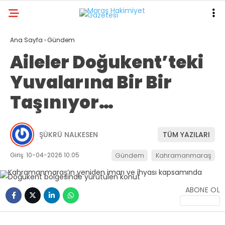
15.7
°
KAHRAMANMARAŞ
Ana Sayfa
›
Gündem
Aileler Doğukent’teki
GALERİ
VİDEO
YAZARLAR
Yuvalarına Bir Bir
ANA SAYFA
Taşınıyor…
KAHRAMANMARAŞ
GÜNDEM
ŞÜKRÜ NALKESEN
TÜM YAZILARI
EKONOMI
Giriş: 10-04-2026 10:05
Gündem
Kahramanmaraş
POLITIKA
DÜNYA
ABONE OL
SPOR
SAĞLIK