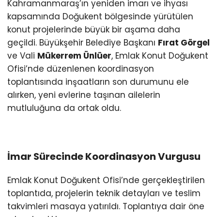
Kahramanmaraş’ın yeniden imarı ve ihyası
kapsamında Doğukent bölgesinde yürütülen
KÜLTÜR/SANAT
konut projelerinde büyük bir aşama daha
geçildi. Büyükşehir Belediye Başkanı
Fırat Görgel
ve Vali
Mükerrem Ünlüer
, Emlak Konut Doğukent
Ofisi’nde düzenlenen koordinasyon
WhatsApp
toplantısında inşaatların son durumunu ele
İhbar Hattı
alırken, yeni evlerine taşınan ailelerin
mutluluğuna da ortak oldu.
İmar Sürecinde Koordinasyon Vurgusu
Emlak Konut Doğukent Ofisi’nde gerçekleştirilen
toplantıda, projelerin teknik detayları ve teslim
takvimleri masaya yatırıldı. Toplantıya dair öne