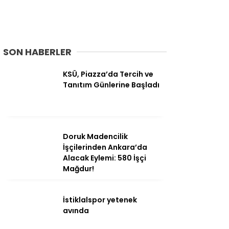
Ana Sayfa
Kahramanmaraş
SON HABERLER
Gündem
KSÜ, Piazza’da Tercih ve
Tanıtım Günlerine Başladı
Ekonomi
Politika
Dünya
Doruk Madencilik
İşçilerinden Ankara’da
Spor
Alacak Eylemi: 580 İşçi
Mağdur!
Sağlık
Kültür/Sanat
İstiklalspor yetenek
avında