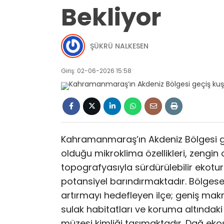
Bekliyor
ŞÜKRÜ NALKESEN
Giriş: 02-06-2026 15:58
Kahramanmaraş’ın Akdeniz Bölgesi geç
olduğu mikroklima özellikleri, zengin 
topografyasıyla sürdürülebilir ekotu
potansiyel barındırmaktadır. Bölgese
artırmayı hedefleyen ilçe; geniş mak
sulak habitatları ve koruma altındaki
müzesi kimliği taşımaktadır. Dağ eko