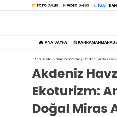
16.5
°
KAH
FOTO
GALERİ
VİDEO
GALERİ
ANA SAYFA
KAHRAMANMARAŞ
Ana Sayfa
›
Kahramanmaraş
›
Andırın
›
Akdeniz Havz
Akdeniz Havz
Ekoturizm: An
Doğal Miras 