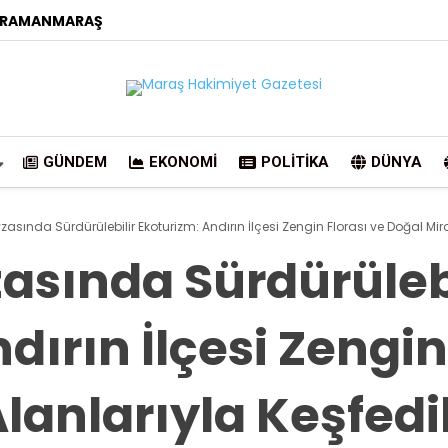
RAMANMARAŞ
GÜNDEM
EKONOMI
POLITIKA
DÜNYA
asında Sürdürülebilir Ekoturizm: Andırın İlçesi Zengin Florası ve Doğal Mir
asında Sürdürülebi
dırın İlçesi Zengin
Alanlarıyla Keşfed