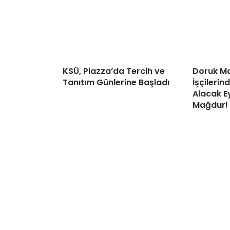
KSÜ, Piazza’da Tercih ve
Doruk Ma
Tanıtım Günlerine Başladı
İşçileri
Alacak Ey
Mağdur!