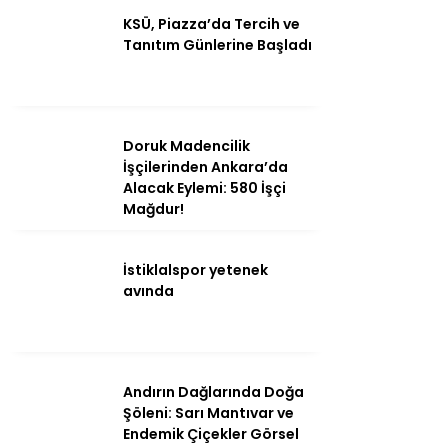
KSÜ, Piazza’da Tercih ve
Tanıtım Günlerine Başladı
Ana Sayfa
Kahramanmaraş
Gündem
Doruk Madencilik
İşçilerinden Ankara’da
Ekonomi
Alacak Eylemi: 580 İşçi
Mağdur!
Politika
Dünya
İstiklalspor yetenek
avında
Spor
Sağlık
Kültür/Sanat
Andırın Dağlarında Doğa
Şöleni: Sarı Mantıvar ve
Endemik Çiçekler Görsel