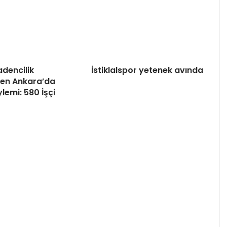
dencilik
İstiklalspor yetenek avında
nden Ankara’da
lemi: 580 İşçi