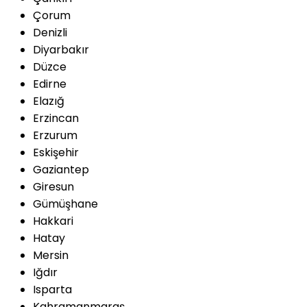
Çorum
Denizli
Diyarbakır
Düzce
Edirne
Elazığ
Erzincan
Erzurum
Eskişehir
Gaziantep
Giresun
Gümüşhane
Hakkari
Hatay
Mersin
Iğdır
Isparta
Kahramanmaraş