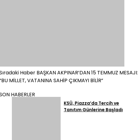
Sıradaki Haber
BAŞKAN AKPINAR’DAN 15 TEMMUZ MESAJI:
“BU MİLLET, VATANINA SAHİP ÇIKMAYI BİLİR”
SON HABERLER
KSÜ, Piazza’da Tercih ve
Tanıtım Günlerine Başladı