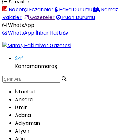
Servisler
Nöbetçi Eczaneler
Hava Durumu
Namaz
Vakitleri
Gazeteler
Puan Durumu
WhatsApp
WhatsApp İhbar Hattı
24
°
Kahramanmaraş
İstanbul
Ankara
İzmir
Adana
Adıyaman
Afyon
Ağrı