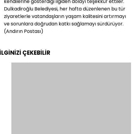
kendilerine gösterdiği ilgiden dolayı teşekkür ettiler.
Dulkadiroğlu Belediyesi, her hafta düzenlenen bu tür
ziyaretlerle vatandaşların yaşam kalitesini artırmayı
ve sorunlara doğrudan katkı sağlamayı sürdürüyor.
(Andırın Postası)
İLGİNİZİ
ÇEKEBİLİR