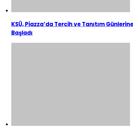
KSÜ, Piazza’da Tercih ve Tanıtım Günlerin
Başladı