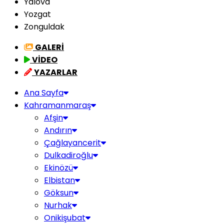
Yalova
Yozgat
Zonguldak
GALERİ
VİDEO
YAZARLAR
Ana Sayfa
Kahramanmaraş
Afşin
Andırın
Çağlayancerit
Dulkadiroğlu
Ekinözü
Elbistan
Göksun
Nurhak
Onikişubat