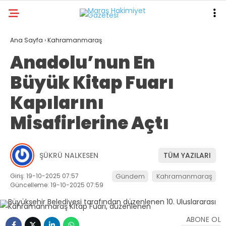
19.1
°
KAHRAMANMARAŞ
Ana Sayfa
›
Kahramanmaraş
Anadolu’nun En
GALERİ
VİDEO
YAZARLAR
Büyük Kitap Fuarı
ANA SAYFA
Kapılarını
KAHRAMANMARAŞ
Misafirlerine Açtı
GÜNDEM
EKONOMI
ŞÜKRÜ NALKESEN
TÜM YAZILARI
POLITIKA
Giriş: 19-10-2025 07:57
Gündem
Kahramanmaraş
DÜNYA
Güncelleme: 19-10-2025 07:59
SPOR
ABONE OL
SAĞLIK