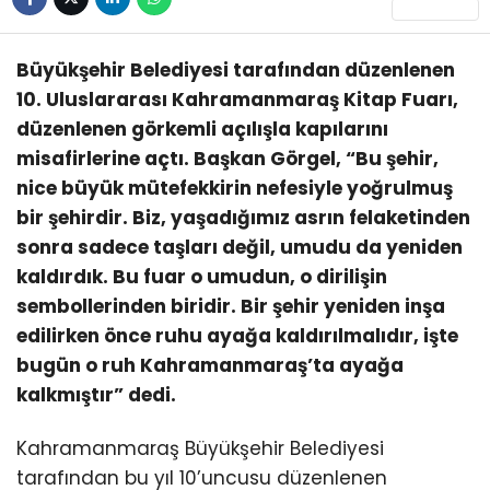
KÜLTÜR/SANAT
Büyükşehir Belediyesi tarafından düzenlenen
10. Uluslararası Kahramanmaraş Kitap Fuarı,
düzenlenen görkemli açılışla kapılarını
misafirlerine açtı. Başkan Görgel, “Bu şehir,
WhatsApp
nice büyük mütefekkirin nefesiyle yoğrulmuş
İhbar Hattı
bir şehirdir. Biz, yaşadığımız asrın felaketinden
sonra sadece taşları değil, umudu da yeniden
kaldırdık. Bu fuar o umudun, o dirilişin
sembollerinden biridir. Bir şehir yeniden inşa
edilirken önce ruhu ayağa kaldırılmalıdır, işte
bugün o ruh Kahramanmaraş’ta ayağa
kalkmıştır” dedi.
Kahramanmaraş Büyükşehir Belediyesi
tarafından bu yıl 10’uncusu düzenlenen