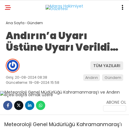
24
°
KAHRAMANMARAŞ
Ana Sayfa
›
Gündem
Andırın’a Uyarı
GALERİ
VİDEO
YAZARLAR
Üstüne Uyarı Verildi…
ANA SAYFA
KAHRAMANMARAŞ
TÜM YAZILARI
GÜNDEM
Giriş: 20-08-2024 08:38
Andırın
Gündem
EKONOMI
Güncelleme: 19-08-2024 15:58
POLITIKA
ABONE OL
DÜNYA
SPOR
Meteoroloji Genel Müdürlüğü Kahramanmaraş’ı
SAĞLIK