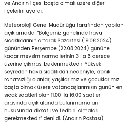
ve Andırın ilçesi başta olmak üzere diğer
ilçelerini uyardı.
KÜLTÜR/SANAT
Meteoroloji Genel Müdürlüğü tarafından yapılan
açıklamada; “Bölgemiz genelinde hava
sıcaklıklarının artarak Pazartesi (19.08.2024)
WhatsApp
gününden Perşembe (22.08.2024) gününe
İhbar Hattı
kadar mevsim normallerinin 3 ila 6 derece
üzerine çıkması beklenmektedir. Yüksek
seyreden hava sıcaklıkları nedeniyle, kronik
rahatsızlığı olanlar, yaşlılarımız ve çocuklarımız
başta olmak üzere vatandaşlarımızın günün en
sıcak saatleri olan 11.00 ilâ 16.00 saatleri
arasında açık alanda bulunmamaları
hususunda dikkatli ve tedbirli olmaları
gerekmektedir” denildi. (Andırın Postası)