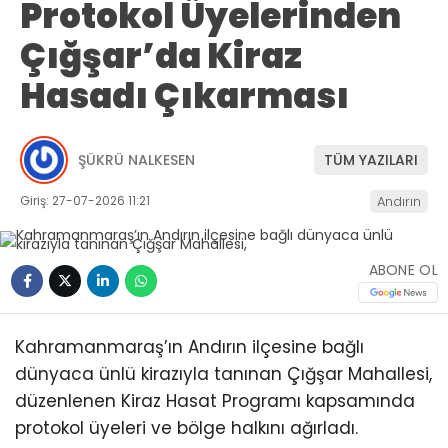
Protokol Üyelerinden
Çığşar’da Kiraz
Hasadı Çıkarması
ŞÜKRÜ NALKESEN
TÜM YAZILARI
Giriş: 27-07-2026 11:21
Andırın
ABONE OL
Kahramanmaraş’ın Andırın ilçesine bağlı
dünyaca ünlü kirazıyla tanınan Çığşar Mahallesi,
düzenlenen Kiraz Hasat Programı kapsamında
protokol üyeleri ve bölge halkını ağırladı.