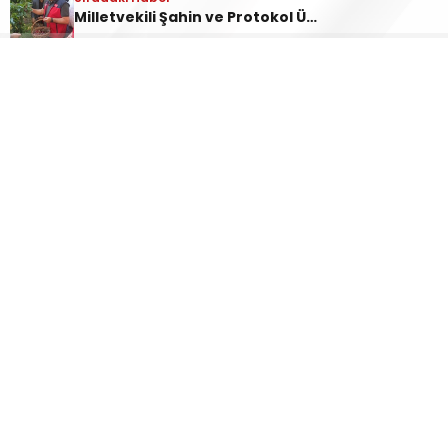
bulunan heyet, üreticilerle birlikte dalından kiraz
Milletvekili Şahin ve Protokol Üyelerinden Çığşar’da Kiraz Hasadı Çıkarması
topladı. Sezonun bereketli geçmesi
temennisinde bulunan Milletvekili Mehmet Şahin
ve protokol üyeleri, üreticilerle sohbet ederek
bölge tarımı ve Çığşar kirazının marka değeri
üzerine görüş alışverişinde bulundu.
Üreticilerden Teşekkür
Çığşar Mahallesi sakinleri ve kiraz üreticileri,
bahçelerine yapılan bu anlamlı ziyaretten ve
verilen desteklerden dolayı Milletvekili Prof. Dr.
Mehmet Şahin başta olmak üzere tüm protokol
üyelerine teşekkürlerini iletti.
İLGİNİZİ
ÇEKEBİLİR