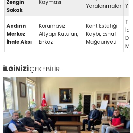
Zengin
Kayması
Yaralanmalar
Ya
Sokak
Tek
Andırın
Korumasız
Kent Estetiği
İda
Merkez
Altyapı Kutuları,
Kaybı, Esnaf
De
İhale Aksı
Enkaz
Mağduriyeti
Me
İLGİNİZİ
ÇEKEBİLİR