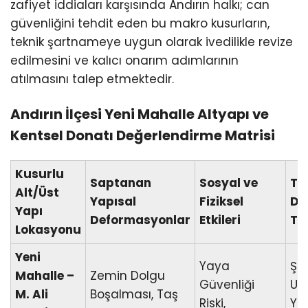
zafiyet iddiaları karşısında Andırın halkı; can
güvenliğini tehdit eden bu makro kusurların,
teknik şartnameye uygun olarak ivedilikle revize
edilmesini ve kalıcı onarım adımlarının
atılmasını talep etmektedir.
Andırın İlçesi Yeni Mahalle Altyapı ve
Kentsel Donatı Değerlendirme Matrisi
Kusurlu
Saptanan
Sosyal ve
To
Alt/Üst
Yapısal
Fiziksel
De
Yapı
Deformasyonlar
Etkileri
Ta
Lokasyonu
Yeni
Yaya
Şa
Mahalle –
Zemin Dolgu
Güvenliği
Uy
M. Ali
Boşalması, Taş
Riski,
Ye