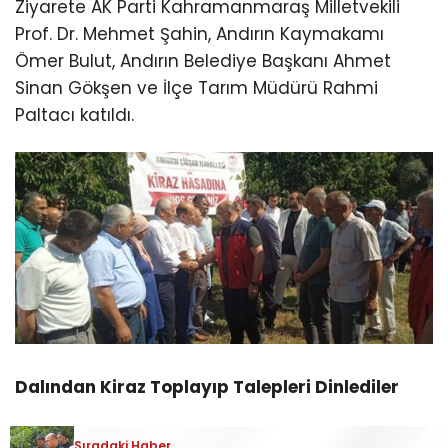
Ziyarete AK Parti Kahramanmaraş Milletvekili
Prof. Dr. Mehmet Şahin, Andırın Kaymakamı
Ömer Bulut, Andırın Belediye Başkanı Ahmet
Sinan Gökşen ve İlçe Tarım Müdürü Rahmi
Paltacı katıldı.
Dalından Kiraz Toplayıp Talepleri Dinlediler
Çığşar kiraz bahçelerini gezerek incelemelerde
Sıradaki Haber