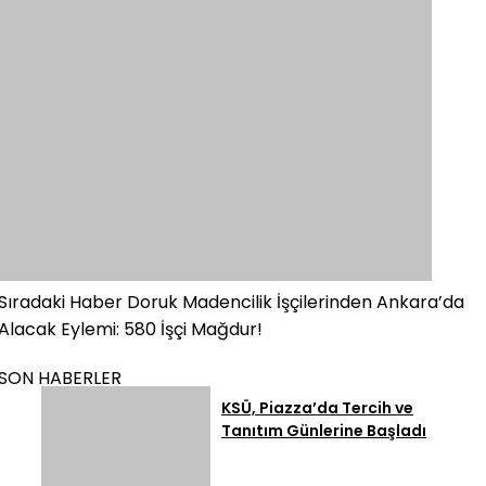
Sıradaki Haber
Doruk Madencilik İşçilerinden Ankara’da
Alacak Eylemi: 580 İşçi Mağdur!
SON HABERLER
KSÜ, Piazza’da Tercih ve
Tanıtım Günlerine Başladı