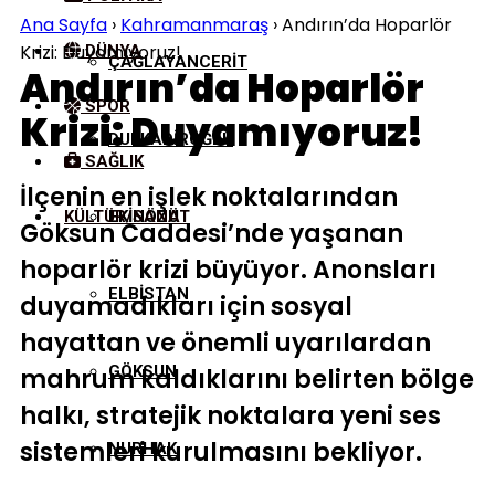
Ana Sayfa
›
Kahramanmaraş
›
Andırın’da Hoparlör
Krizi: Duyamıyoruz!
DÜNYA
ÇAĞLAYANCERIT
Andırın’da Hoparlör
SPOR
Krizi: Duyamıyoruz!
DULKADIROĞLU
SAĞLIK
İlçenin en işlek noktalarından
KÜLTÜR/SANAT
EKINÖZÜ
Göksun Caddesi’nde yaşanan
hoparlör krizi büyüyor. Anonsları
ELBISTAN
duyamadıkları için sosyal
hayattan ve önemli uyarılardan
GÖKSUN
mahrum kaldıklarını belirten bölge
halkı, stratejik noktalara yeni ses
sistemleri kurulmasını bekliyor.
NURHAK