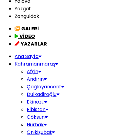
Yalova
Yozgat
Zonguldak
GALERİ
VİDEO
YAZARLAR
Ana Sayfa
Kahramanmaraş
Afşin
Andırın
Çağlayancerit
Dulkadiroğlu
Ekinözü
Elbistan
Göksun
Nurhak
Onikişubat