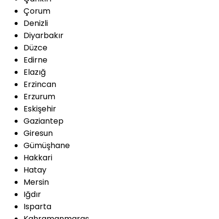
Çorum
Denizli
Diyarbakır
Düzce
Edirne
Elazığ
Erzincan
Erzurum
Eskişehir
Gaziantep
Giresun
Gümüşhane
Hakkari
Hatay
Mersin
Iğdır
Isparta
Kahramanmaraş