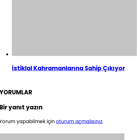
İstiklal Kahramanlarına Sahip Çıkıyor
YORUMLAR
Bir yanıt yazın
Yorum yapabilmek için
oturum açmalısınız
.