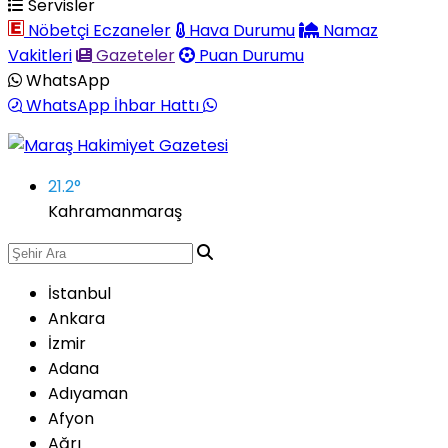
Servisler
Nöbetçi Eczaneler
Hava Durumu
Namaz
Vakitleri
Gazeteler
Puan Durumu
WhatsApp
WhatsApp İhbar Hattı
21.2
°
Kahramanmaraş
İstanbul
Ankara
İzmir
Adana
Adıyaman
Afyon
Ağrı