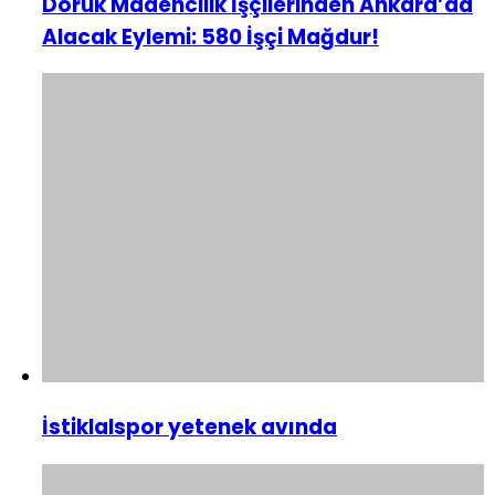
Doruk Madencilik İşçilerinden Ankara’da
Alacak Eylemi: 580 İşçi Mağdur!
İstiklalspor yetenek avında