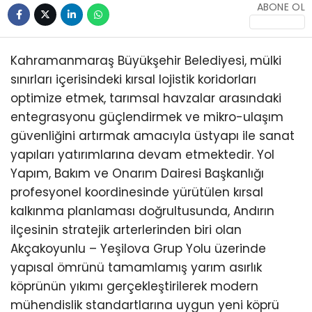
ABONE OL
KÜLTÜR/SANAT
Kahramanmaraş Büyükşehir Belediyesi, mülki
sınırları içerisindeki kırsal lojistik koridorları
optimize etmek, tarımsal havzalar arasındaki
WhatsApp
entegrasyonu güçlendirmek ve mikro-ulaşım
İhbar Hattı
güvenliğini artırmak amacıyla üstyapı ile sanat
yapıları yatırımlarına devam etmektedir. Yol
Yapım, Bakım ve Onarım Dairesi Başkanlığı
profesyonel koordinesinde yürütülen kırsal
kalkınma planlaması doğrultusunda, Andırın
ilçesinin stratejik arterlerinden biri olan
Akçakoyunlu – Yeşilova Grup Yolu üzerinde
yapısal ömrünü tamamlamış yarım asırlık
köprünün yıkımı gerçekleştirilerek modern
mühendislik standartlarına uygun yeni köprü