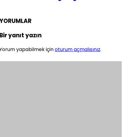
YORUMLAR
Bir yanıt yazın
Yorum yapabilmek için
oturum açmalısınız
.