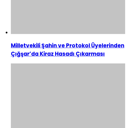
Milletvekili Şahin ve Protokol Üyelerinden
Çığşar’da Kiraz Hasadı Çıkarması