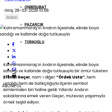
ONIKIŞUBAT
Giriş: 28-03-2026 10:58
Andırın
PAZARCIK
TÜRKOĞLU
Kahramanmaraş’ın Andırın ilçesinde, elinde boya
sandığı ve kalbinde doğa tutkusuyla bir ömür tüketen
Efendi Geçer
, nam-ı diğer
“Ördek Usta”
, hem
ustalığı hem de balıkçılığıyla ilçenin sembol
ABONE OL
isimlerinden biri haline geldi. Yıllardır Andırın
sokaklarına emek veren Geçer, mütevazı yaşamıyla
örnek teşkil ediyor.