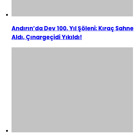
Andırın’da Dev 100. Yıl Şöleni: Kıraç Sahne
Aldı, Çınargeçidi Yıkıldı!