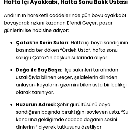
Hafta İçi Ayakkabı, Hafta Sonu Balık Ustası
Andırın’ın hareketli caddelerinde gün boyu ayakkabı
boyayarak rızkını kazanan Efendi Geçer, pazar
günlerini ise hobisine adıyor:
Çatak’ın Serin Suları:
Hafta içi boya sandığının
başında ter döken “Ördek Usta”, hafta sonu
soluğu Çatak’ın coşkun sularında alıyor.
Doğa ile Baş Başa:
İlçe sakinleri tarafından
ustalığıyla bilinen Geçer, şelalelerin dilinden
anlayan, kayaların gizemini bilen usta bir balıkçı
olarak tanınıyor.
Huzurun Adresi:
Şehir gürültüsünü boya
sandığının başında bıraktığını söyleyen usta, “Su
kenarına geldiğimde sadece doğanın sesini
dinlerim,” diyerek tutkusunu özetliyor.