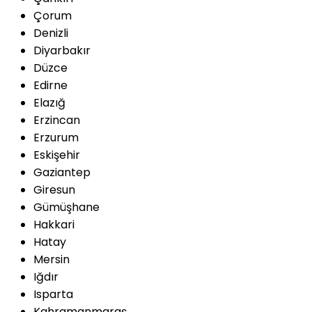
Çorum
Denizli
Diyarbakır
Düzce
Edirne
Elazığ
Erzincan
Erzurum
Eskişehir
Gaziantep
Giresun
Gümüşhane
Hakkari
Hatay
Mersin
Iğdır
Isparta
Kahramanmaraş