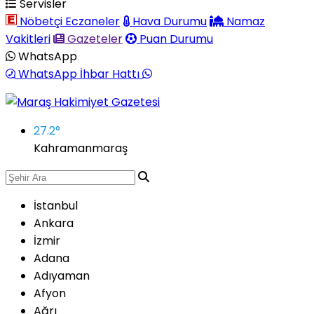
Servisler
Nöbetçi Eczaneler
Hava Durumu
Namaz
Vakitleri
Gazeteler
Puan Durumu
WhatsApp
WhatsApp İhbar Hattı
27.2
°
Kahramanmaraş
İstanbul
Ankara
İzmir
Adana
Adıyaman
Afyon
Ağrı