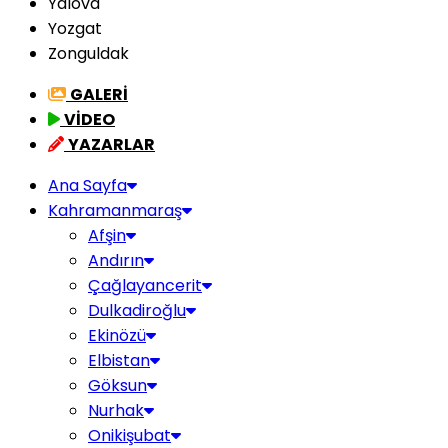
Yalova
Yozgat
Zonguldak
GALERİ
VİDEO
YAZARLAR
Ana Sayfa
Kahramanmaraş
Afşin
Andırın
Çağlayancerit
Dulkadiroğlu
Ekinözü
Elbistan
Göksun
Nurhak
Onikişubat