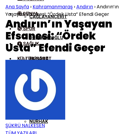
Ana Sayfa
›
Kahramanmaraş
›
Andırın
›
Andırın’ın
Yaşayan Efsanesi: “Ördek Usta” Efendi Geçer
DÜNYA
ÇAĞLAYANCERIT
Andırın’ın Yaşayan
SPOR
Efsanesi: “Ördek
DULKADIROĞLU
Usta” Efendi Geçer
SAĞLIK
KÜLTÜR/SANAT
EKINÖZÜ
ELBISTAN
GÖKSUN
NURHAK
ŞÜKRÜ NALKESEN
TÜM YAZILARI