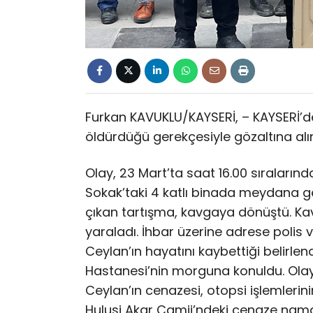
Furkan KAVUKLU/KAYSERİ, – KAYSERİ’d
öldürdüğü gerekçesiyle gözaltına alın
Olay, 23 Mart’ta saat 16.00 sıraları
Sokak’taki 4 katlı binada meydana ge
çıkan tartışma, kavgaya dönüştü. Kav
yaraladı. İhbar üzerine adrese polis v
Ceylan’ın hayatını kaybettiği belirlen
Hastanesi’nin morguna konuldu. Olayı
Ceylan’ın cenazesi, otopsi işlemlerini
Hulusi Akar Camii’ndeki cenaze namaz