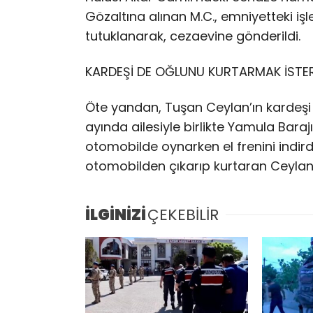
Gözaltına alınan M.C., emniyetteki i
tutuklanarak, cezaevine gönderildi.
KARDEŞİ DE OĞLUNU KURTARMAK İST
Öte yandan, Tuşan Ceylan’ın kardeşi 
ayında ailesiyle birlikte Yamula Barajı
otomobilde oynarken el frenini indird
otomobilden çıkarıp kurtaran Ceylan’ı
İLGİNİZİ
ÇEKEBİLİR