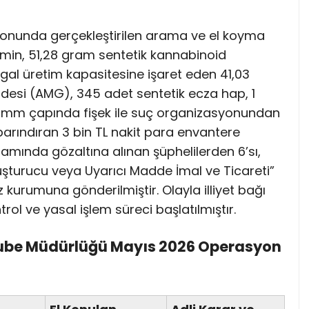
onunda gerçekleştirilen arama ve el koyma
min, 51,28 gram sentetik kannabinoid
egal üretim kapasitesine işaret eden 41,03
si (AMG), 345 adet sentetik ecza hap, 1
9 mm çapında fişek ile suç organizasyonundan
barındıran 3 bin TL nakit para envantere
amında gözaltına alınan şüphelilerden 6’sı,
uşturucu veya Uyarıcı Madde İmal ve Ticareti”
kurumuna gönderilmiştir. Olayla illiyet bağı
rol ve yasal işlem süreci başlatılmıştır.
Şube Müdürlüğü Mayıs 2026 Operasyon