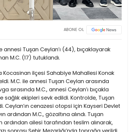
ABONE OL
e annesi Tuşan Ceylan’ı (44), bıçaklayarak
an M.C. (17) tutuklandı.
nda Kocasinan ilçesi Sahabiye Mahallesi Konak
ldi. M.C. ile annesi Tuşan Ceylan arasında
ga sırasında M.C., annesi Ceylan’ı bıçakla
e sağlık ekipleri sevk edildi. Kontrolde, Tuşan
di. Ceylan’ın cenazesi otopsi için Kayseri Devlet
n ardından M.C., gözaltına alındı. Tuşan
n ardından ailesi tarafından teslim alınarak,
ı sonrası Şehir Mezarlığı’nda toprağa verildi.