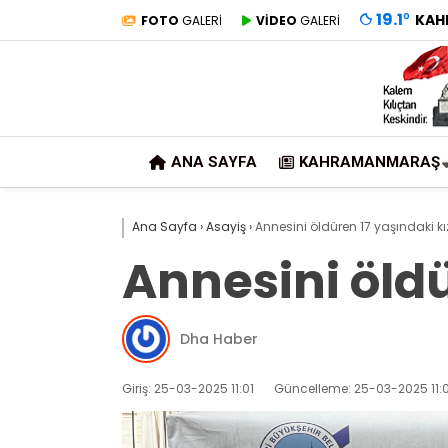
19.1
°
KAH
FOTO
GALERİ
VİDEO
GALERİ
ANA SAYFA
KAHRAMANMARAŞ
Ana Sayfa
›
Asayiş
›
Annesini öldüren 17 yaşındaki kı
Annesini öldü
Dha Haber
Giriş: 25-03-2025 11:01
Güncelleme: 25-03-2025 11:0