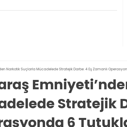
n Narkotik Suçlarla Mücadelede Stratejik Darbe: 4 Eş Zamanlı Operasy
aş Emniyeti’nden
delede Stratejik D
rasyonda 6 Tutuk