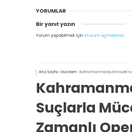
YORUMLAR
Bir yanıt yazın
Yorum yapabilmek için
oturum açmalısınız
.
Ana Sayfa
›
Gündem
›
Kahramanmaraş Emniyeti’nde
Kahramanmar
Suçlarla Müca
Zamanlı Ope