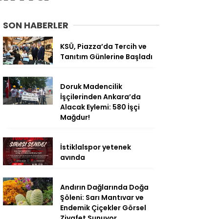
SON HABERLER
KSÜ, Piazza’da Tercih ve
Tanıtım Günlerine Başladı
Doruk Madencilik
İşçilerinden Ankara’da
Alacak Eylemi: 580 İşçi
Mağdur!
İstiklalspor yetenek
avında
Andırın Dağlarında Doğa
Şöleni: Sarı Mantıvar ve
Endemik Çiçekler Görsel
Ziyafet Sunuyor