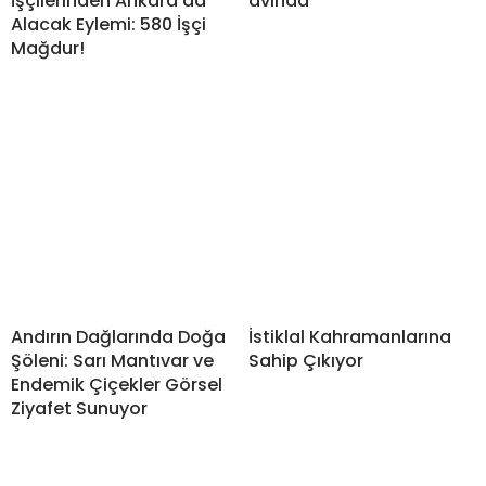
İşçilerinden Ankara’da
avında
Alacak Eylemi: 580 İşçi
Mağdur!
Andırın Dağlarında Doğa
İstiklal Kahramanlarına
Şöleni: Sarı Mantıvar ve
Sahip Çıkıyor
Endemik Çiçekler Görsel
Ziyafet Sunuyor