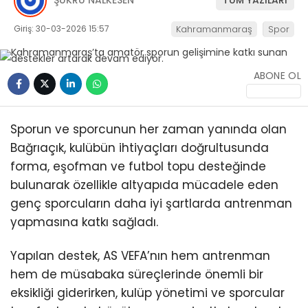
ŞÜKRÜ NALKESEN
TÜM YAZILARI
KÜLTÜR/SANAT
Giriş: 30-03-2026 15:57
Kahramanmaraş
Spor
ABONE OL
WhatsApp
İhbar Hattı
Sporun ve sporcunun her zaman yanında olan
Bağrıaçık, kulübün ihtiyaçları doğrultusunda
forma, eşofman ve futbol topu desteğinde
bulunarak özellikle altyapıda mücadele eden
genç sporcuların daha iyi şartlarda antrenman
yapmasına katkı sağladı.
Yapılan destek, AS VEFA’nın hem antrenman
hem de müsabaka süreçlerinde önemli bir
eksikliği giderirken, kulüp yönetimi ve sporcular