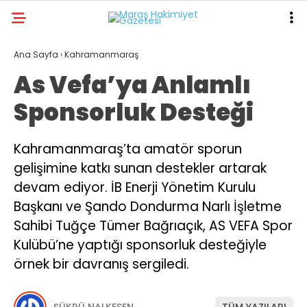
30.8
°
KAHRAMANMARAŞ
Ana Sayfa
›
Kahramanmaraş
As Vefa’ya Anlamlı
GALERİ
VİDEO
YAZARLAR
Sponsorluk Desteği
ANA SAYFA
KAHRAMANMARAŞ
Kahramanmaraş’ta amatör sporun
gelişimine katkı sunan destekler artarak
GÜNDEM
devam ediyor. İB Enerji Yönetim Kurulu
EKONOMI
Başkanı ve Şando Dondurma Narlı İşletme
POLITIKA
Sahibi Tuğçe Tümer Bağrıaçık, AS VEFA Spor
Kulübü’ne yaptığı sponsorluk desteğiyle
DÜNYA
örnek bir davranış sergiledi.
SPOR
SAĞLIK