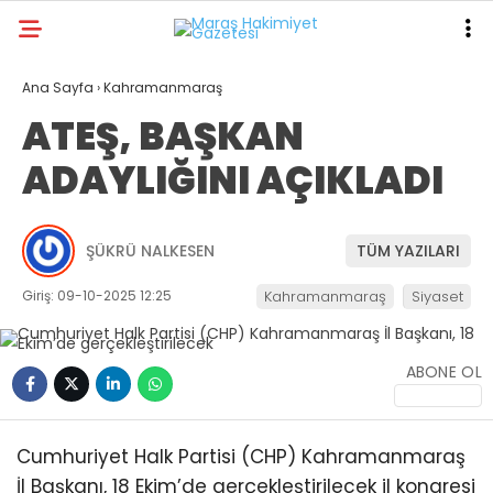
32.2
°
KAHRAMANMARAŞ
Ana Sayfa
›
Kahramanmaraş
ATEŞ, BAŞKAN
GALERİ
VİDEO
YAZARLAR
ADAYLIĞINI AÇIKLADI
ANA SAYFA
KAHRAMANMARAŞ
ŞÜKRÜ NALKESEN
TÜM YAZILARI
GÜNDEM
Giriş: 09-10-2025 12:25
Kahramanmaraş
Siyaset
EKONOMI
POLITIKA
ABONE OL
DÜNYA
SPOR
Cumhuriyet Halk Partisi (CHP) Kahramanmaraş
İl Başkanı, 18 Ekim’de gerçekleştirilecek il kongresi
SAĞLIK