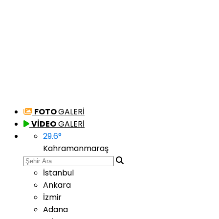
FOTO
GALERİ
VİDEO
GALERİ
29.6
°
Kahramanmaraş
İstanbul
Ankara
İzmir
Adana