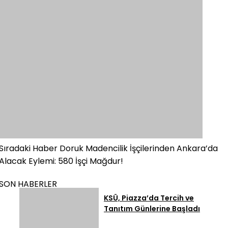
Sıradaki Haber
Doruk Madencilik İşçilerinden Ankara’da
Alacak Eylemi: 580 İşçi Mağdur!
SON HABERLER
KSÜ, Piazza’da Tercih ve
Tanıtım Günlerine Başladı