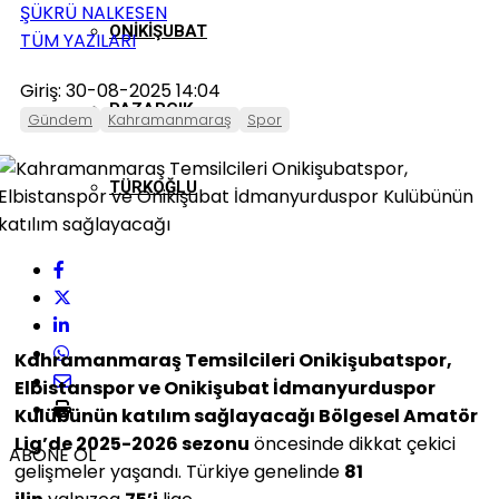
ŞÜKRÜ NALKESEN
ONIKIŞUBAT
TÜM YAZILARI
Giriş: 30-08-2025 14:04
PAZARCIK
Gündem
Kahramanmaraş
Spor
TÜRKOĞLU
Kahramanmaraş Temsilcileri Onikişubatspor,
Elbistanspor ve Onikişubat İdmanyurduspor
Kulübünün katılım sağlayacağı Bölgesel Amatör
Lig’de 2025-2026 sezonu
öncesinde dikkat çekici
ABONE OL
gelişmeler yaşandı. Türkiye genelinde
81