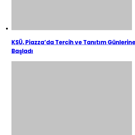
KSÜ, Piazza’da Tercih ve Tanıtım Günlerin
Başladı