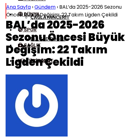
Ana Sayfa
›
Gündem
›
BAL’da 2025-2026 Sezonu
Öncesi Büyük Değişim: 22 Takım Ligden Çekildi
DÜNYA
ÇAĞLAYANCERIT
BAL’da 2025-2026
SPOR
Sezonu Öncesi Büyük
DULKADIROĞLU
Değişim: 22 Takım
SAĞLIK
Ligden Çekildi
KÜLTÜR/SANAT
EKINÖZÜ
ELBISTAN
GÖKSUN
NURHAK