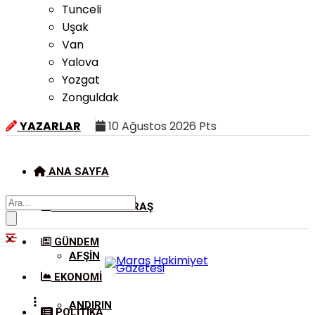
Tunceli
Uşak
Van
Yalova
Yozgat
Zonguldak
YAZARLAR
10 Ağustos 2026 Pts
ANA SAYFA
KAHRAMANMARAŞ
GÜNDEM
AFŞIN
EKONOMI
ANDIRIN
POLITIKA