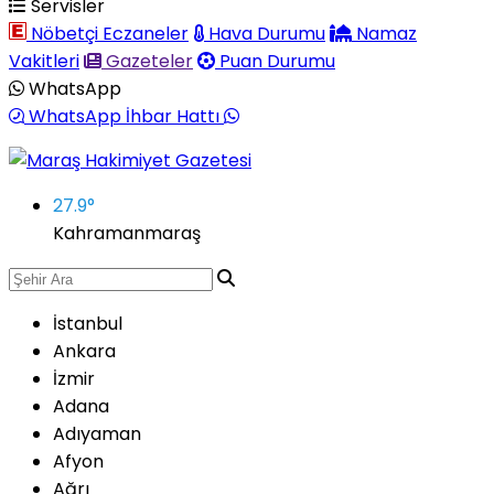
Servisler
Nöbetçi Eczaneler
Hava Durumu
Namaz
Vakitleri
Gazeteler
Puan Durumu
WhatsApp
WhatsApp İhbar Hattı
27.9
°
Kahramanmaraş
İstanbul
Ankara
İzmir
Adana
Adıyaman
Afyon
Ağrı