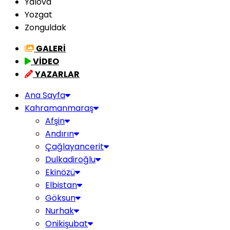
Yalova
Yozgat
Zonguldak
GALERİ
VİDEO
YAZARLAR
Ana Sayfa
Kahramanmaraş
Afşin
Andırın
Çağlayancerit
Dulkadiroğlu
Ekinözü
Elbistan
Göksun
Nurhak
Onikişubat