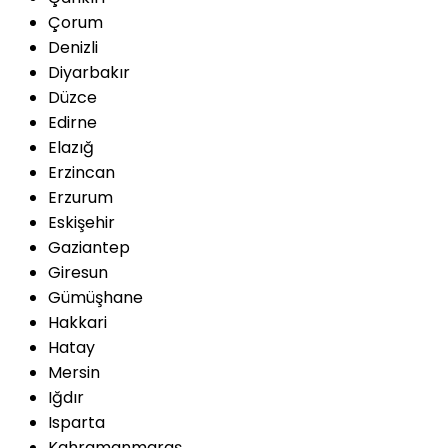
Çorum
Denizli
Diyarbakır
Düzce
Edirne
Elazığ
Erzincan
Erzurum
Eskişehir
Gaziantep
Giresun
Gümüşhane
Hakkari
Hatay
Mersin
Iğdır
Isparta
Kahramanmaraş