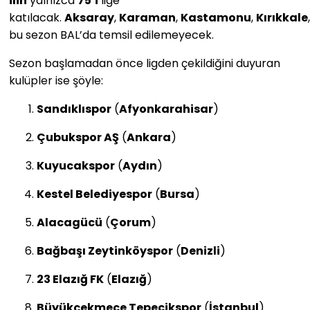
ilin
yalnızca
75’i
lige
katılacak.
Aksaray
,
Karaman
,
Kastamonu
,
Kırıkkale
bu sezon BAL’da temsil edilemeyecek.
Sezon başlamadan önce ligden çekildiğini duyuran
kulüpler ise şöyle:
Sandıklıspor
(
Afyonkarahisar
)
Çubukspor AŞ
(
Ankara
)
Kuyucakspor
(
Aydın
)
Kestel Belediyespor
(
Bursa
)
Alacagücü
(
Çorum
)
Bağbaşı Zeytinköyspor
(
Denizli
)
23 Elazığ FK
(
Elazığ
)
Büyükçekmece Tepecikspor
(
İstanbul
)