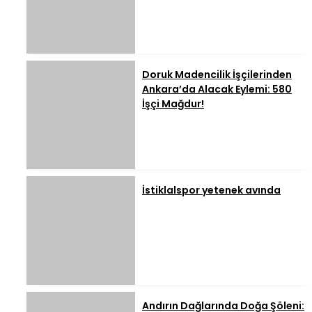
Doruk Madencilik İşçilerinden
Ankara’da Alacak Eylemi: 580
İşçi Mağdur!
İstiklalspor yetenek avında
Andırın Dağlarında Doğa Şöleni: