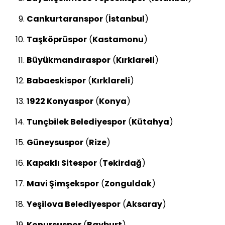
Cankurtaranspor
(
İstanbul
)
Taşköprüspor
(
Kastamonu
)
Büyükmandıraspor
(
Kırklareli
)
Babaeskispor
(
Kırklareli
)
1922 Konyaspor
(
Konya
)
Tunçbilek Belediyespor
(
Kütahya
)
Güneysuspor
(
Rize
)
Kapaklı Sitespor
(
Tekirdağ
)
Mavi Şimşekspor
(
Zonguldak
)
Yeşilova Belediyespor
(
Aksaray
)
Konursuspor
(
Bayburt
)