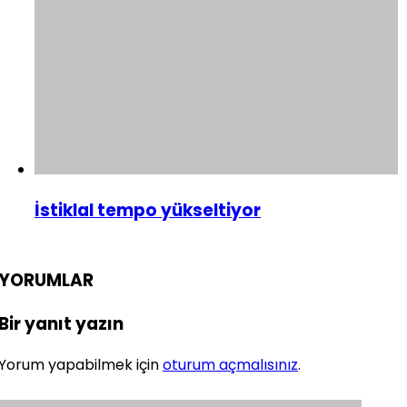
İstiklal tempo yükseltiyor
YORUMLAR
Bir yanıt yazın
Yorum yapabilmek için
oturum açmalısınız
.