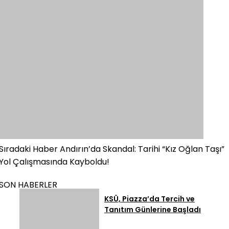
Sıradaki Haber
Andırın’da Skandal: Tarihi “Kız Oğlan Taşı”
Yol Çalışmasında Kayboldu!
SON HABERLER
KSÜ, Piazza’da Tercih ve
Tanıtım Günlerine Başladı