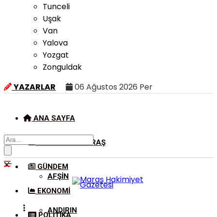
Tunceli
Uşak
Van
Yalova
Yozgat
Zonguldak
YAZARLAR
06 Ağustos 2026 Per
ANA SAYFA
KAHRAMANMARAŞ
GÜNDEM
AFŞIN
EKONOMI
ANDIRIN
POLITIKA