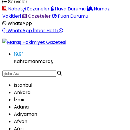
Servisler
Nöbetçi Eczaneler
Hava Durumu
Namaz
Vakitleri
Gazeteler
Puan Durumu
WhatsApp
WhatsApp İhbar Hattı
19.9
°
Kahramanmaraş
İstanbul
Ankara
İzmir
Adana
Adıyaman
Afyon
Ağrı