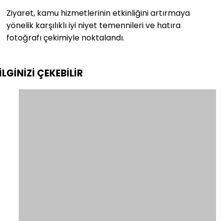
Ziyaret, kamu hizmetlerinin etkinliğini artırmaya
yönelik karşılıklı iyi niyet temennileri ve hatıra
fotoğrafı çekimiyle noktalandı.
İLGİNİZİ
ÇEKEBİLİR