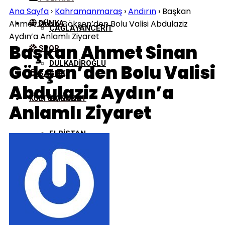
Ana Sayfa
›
Kahramanmaraş
›
Andırın
›
Başkan
Ahmet Sinan Gökşen’den Bolu Valisi Abdulaziz
DÜNYA
ÇAĞLAYANCERIT
Aydın’a Anlamlı Ziyaret
Başkan Ahmet Sinan
SPOR
DULKADIROĞLU
Gökşen’den Bolu Valisi
SAĞLIK
Abdulaziz Aydın’a
KÜLTÜR/SANAT
EKINÖZÜ
Anlamlı Ziyaret
ELBISTAN
GÖKSUN
NURHAK