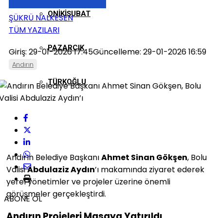
ONIKIŞUBAT
ŞÜKRÜ NALKESEN
TÜM YAZILARI
PAZARCIK
Giriş: 29-01-2026 17:45
Güncelleme: 29-01-2026 16:59
Andırın
TÜRKOĞLU
Andırın Belediye Başkanı
Ahmet Sinan Gökşen
, Bolu
Valisi
Abdulaziz Aydın
’ı makamında ziyaret ederek
yerel yönetimler ve projeler üzerine önemli
görüşmeler gerçekleştirdi.
ABONE OL
Andırın Projeleri Masaya Yatırıldı