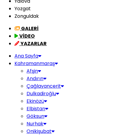
Yalova
Yozgat
Zonguldak
GALERİ
VİDEO
YAZARLAR
Ana Sayfa
Kahramanmaraş
Afşin
Andırın
Çağlayancerit
Dulkadiroğlu
Ekinözü
Elbistan
Göksun
Nurhak
Onikişubat