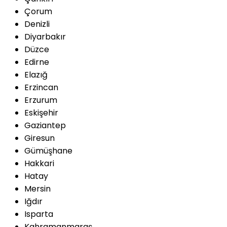
Çorum
Denizli
Diyarbakır
Düzce
Edirne
Elazığ
Erzincan
Erzurum
Eskişehir
Gaziantep
Giresun
Gümüşhane
Hakkari
Hatay
Mersin
Iğdır
Isparta
Kahramanmaraş