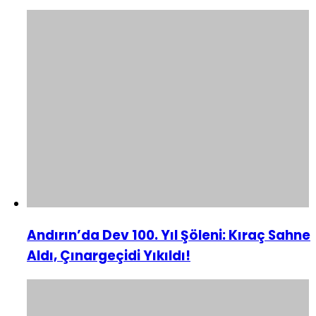
Andırın’da Dev 100. Yıl Şöleni: Kıraç Sahne
Aldı, Çınargeçidi Yıkıldı!