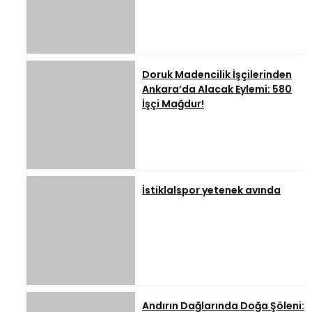
Doruk Madencilik İşçilerinden
Ankara’da Alacak Eylemi: 580
İşçi Mağdur!
İstiklalspor yetenek avında
Andırın Dağlarında Doğa Şöleni: