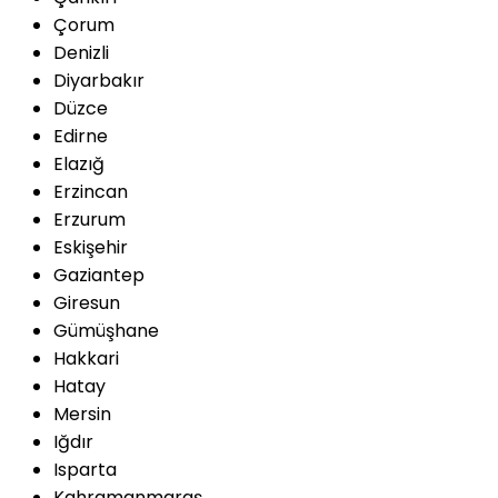
Çorum
Denizli
Diyarbakır
Düzce
Edirne
Elazığ
Erzincan
Erzurum
Eskişehir
Gaziantep
Giresun
Gümüşhane
Hakkari
Hatay
Mersin
Iğdır
Isparta
Kahramanmaraş