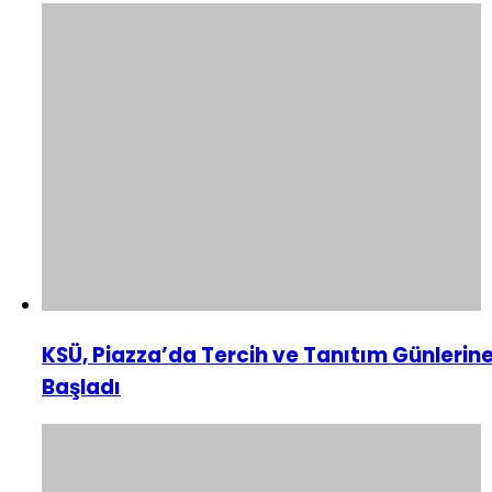
KSÜ, Piazza’da Tercih ve Tanıtım Günlerin
Başladı