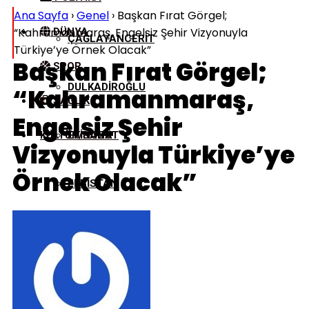
Ana Sayfa
›
Genel
›
Başkan Fırat Görgel;
“Kahramanmaraş, Engelsiz Şehir Vizyonuyla
DÜNYA
ÇAĞLAYANCERIT
Türkiye’ye Örnek Olacak”
Başkan Fırat Görgel;
SPOR
DULKADIROĞLU
“Kahramanmaraş,
SAĞLIK
Engelsiz Şehir
KÜLTÜR/SANAT
EKINÖZÜ
Vizyonuyla Türkiye’ye
Örnek Olacak”
ELBISTAN
GÖKSUN
NURHAK