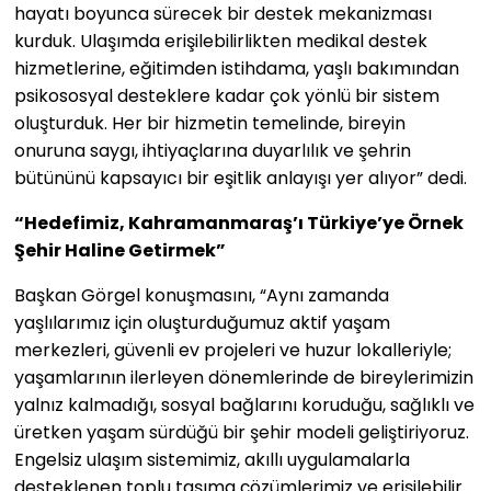
hayatı boyunca sürecek bir destek mekanizması
kurduk. Ulaşımda erişilebilirlikten medikal destek
hizmetlerine, eğitimden istihdama, yaşlı bakımından
psikososyal desteklere kadar çok yönlü bir sistem
oluşturduk. Her bir hizmetin temelinde, bireyin
onuruna saygı, ihtiyaçlarına duyarlılık ve şehrin
bütününü kapsayıcı bir eşitlik anlayışı yer alıyor” dedi.
“Hedefimiz, Kahramanmaraş’ı Türkiye’ye Örnek
Şehir Haline Getirmek”
Başkan Görgel konuşmasını, “Aynı zamanda
yaşlılarımız için oluşturduğumuz aktif yaşam
merkezleri, güvenli ev projeleri ve huzur lokalleriyle;
yaşamlarının ilerleyen dönemlerinde de bireylerimizin
yalnız kalmadığı, sosyal bağlarını koruduğu, sağlıklı ve
üretken yaşam sürdüğü bir şehir modeli geliştiriyoruz.
Engelsiz ulaşım sistemimiz, akıllı uygulamalarla
desteklenen toplu taşıma çözümlerimiz ve erişilebilir