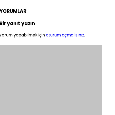
YORUMLAR
Bir yanıt yazın
Yorum yapabilmek için
oturum açmalısınız
.