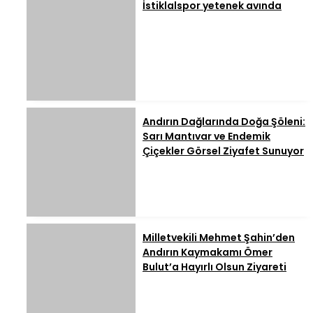
İstiklalspor yetenek avında
Andırın Dağlarında Doğa Şöleni:
Sarı Mantıvar ve Endemik
Çiçekler Görsel Ziyafet Sunuyor
Milletvekili Mehmet Şahin’den
Andırın Kaymakamı Ömer
Bulut’a Hayırlı Olsun Ziyareti