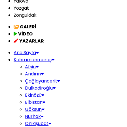
Yalova
Yozgat
Zonguldak
GALERİ
VİDEO
YAZARLAR
Ana Sayfa
Kahramanmaraş
Afşin
Andırın
Çağlayancerit
Dulkadiroğlu
Ekinözü
Elbistan
Göksun
Nurhak
Onikişubat