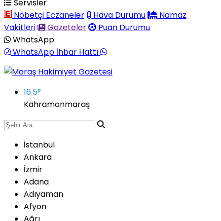
Servisler
Nöbetçi Eczaneler
Hava Durumu
Namaz
Vakitleri
Gazeteler
Puan Durumu
WhatsApp
WhatsApp İhbar Hattı
16.5
°
Kahramanmaraş
İstanbul
Ankara
İzmir
Adana
Adıyaman
Afyon
Ağrı