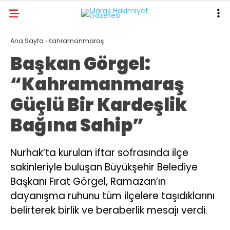
19.8
°
KAHRAMANMARAŞ
Ana Sayfa
›
Kahramanmaraş
Başkan Görgel:
GALERİ
VİDEO
YAZARLAR
“Kahramanmaraş
ANA SAYFA
Güçlü Bir Kardeşlik
KAHRAMANMARAŞ
Bağına Sahip”
GÜNDEM
EKONOMI
Nurhak’ta kurulan iftar sofrasında ilçe
sakinleriyle buluşan Büyükşehir Belediye
POLITIKA
Başkanı Fırat Görgel, Ramazan’ın
DÜNYA
dayanışma ruhunu tüm ilçelere taşıdıklarını
SPOR
belirterek birlik ve beraberlik mesajı verdi.
SAĞLIK