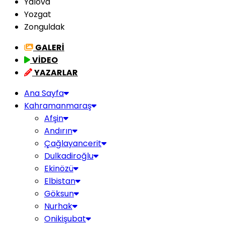
Yalova
Yozgat
Zonguldak
GALERİ
VİDEO
YAZARLAR
Ana Sayfa
Kahramanmaraş
Afşin
Andırın
Çağlayancerit
Dulkadiroğlu
Ekinözü
Elbistan
Göksun
Nurhak
Onikişubat