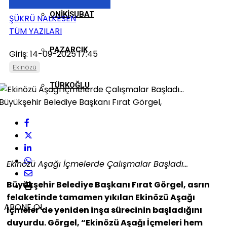
ONIKIŞUBAT
ŞÜKRÜ NALKESEN
TÜM YAZILARI
PAZARCIK
Giriş: 14-09-2025 17:45
Ekinözü
TÜRKOĞLU
Ekinözü Aşağı İçmelerde Çalışmalar Başladı…
Büyükşehir Belediye Başkanı Fırat Görgel, asrın
felaketinde tamamen yıkılan Ekinözü Aşağı
ABONE OL
İçmeler’de yeniden inşa sürecinin başladığını
duyurdu. Görgel, “Ekinözü Aşağı İçmeleri hem