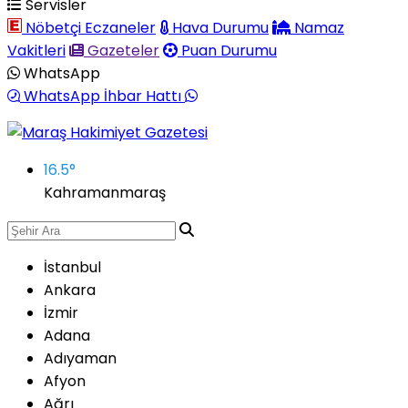
Servisler
Nöbetçi Eczaneler
Hava Durumu
Namaz
Vakitleri
Gazeteler
Puan Durumu
WhatsApp
WhatsApp İhbar Hattı
16.5
°
Kahramanmaraş
İstanbul
Ankara
İzmir
Adana
Adıyaman
Afyon
Ağrı