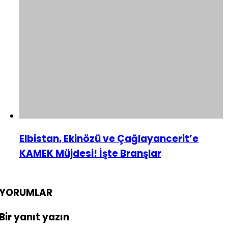
Elbistan, Ekinözü ve Çağlayancerit’e
KAMEK Müjdesi! İşte Branşlar
YORUMLAR
Bir yanıt yazın