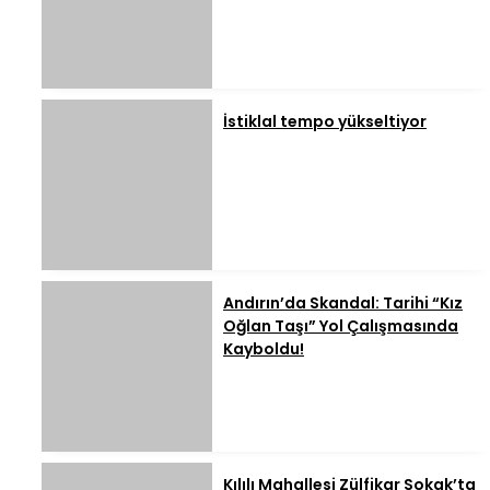
İstiklal tempo yükseltiyor
Andırın’da Skandal: Tarihi “Kız
Oğlan Taşı” Yol Çalışmasında
Kayboldu!
Kılılı Mahallesi Zülfikar Sokak’ta