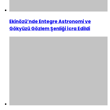
Ekinözü’nde Entegre Astronomi ve
Gökyüzü Gözlem Şenliği İcra Edildi