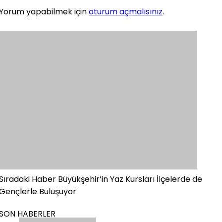
Yorum yapabilmek için
oturum açmalısınız
.
Sıradaki Haber
Büyükşehir’in Yaz Kursları İlçelerde de
Gençlerle Buluşuyor
SON HABERLER