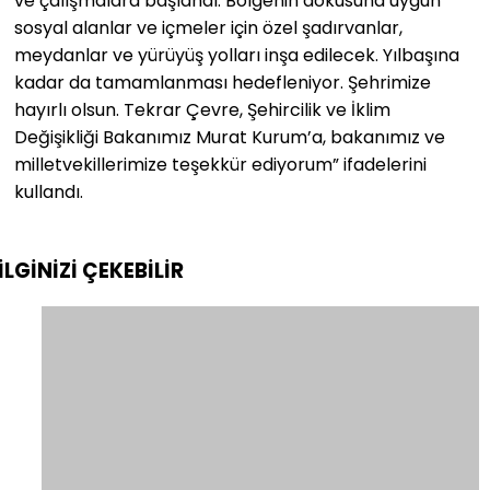
ve çalışmalara başlandı. Bölgenin dokusuna uygun
sosyal alanlar ve içmeler için özel şadırvanlar,
meydanlar ve yürüyüş yolları inşa edilecek. Yılbaşına
kadar da tamamlanması hedefleniyor. Şehrimize
hayırlı olsun. Tekrar Çevre, Şehircilik ve İklim
Değişikliği Bakanımız Murat Kurum’a, bakanımız ve
milletvekillerimize teşekkür ediyorum” ifadelerini
kullandı.
İLGİNİZİ
ÇEKEBİLİR