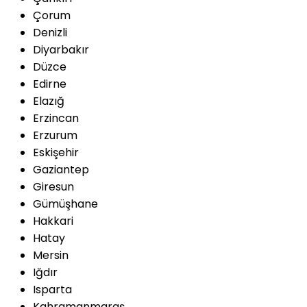
Çorum
Denizli
Diyarbakır
Düzce
Edirne
Elazığ
Erzincan
Erzurum
Eskişehir
Gaziantep
Giresun
Gümüşhane
Hakkari
Hatay
Mersin
Iğdır
Isparta
Kahramanmaraş