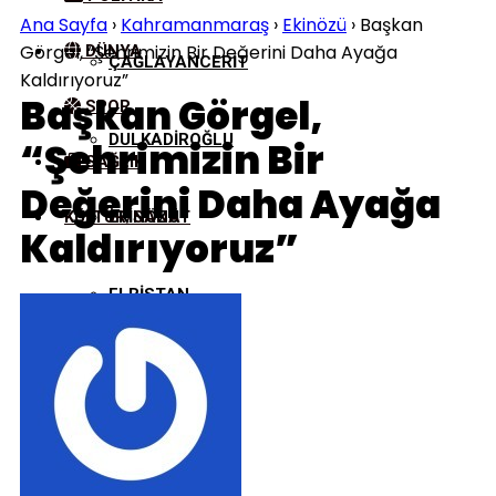
Ana Sayfa
›
Kahramanmaraş
›
Ekinözü
›
Başkan
Görgel, “Şehrimizin Bir Değerini Daha Ayağa
DÜNYA
ÇAĞLAYANCERIT
Kaldırıyoruz”
Başkan Görgel,
SPOR
DULKADIROĞLU
“Şehrimizin Bir
SAĞLIK
Değerini Daha Ayağa
KÜLTÜR/SANAT
EKINÖZÜ
Kaldırıyoruz”
ELBISTAN
GÖKSUN
NURHAK