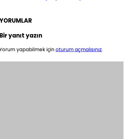
YORUMLAR
Bir yanıt yazın
Yorum yapabilmek için
oturum açmalısınız
.