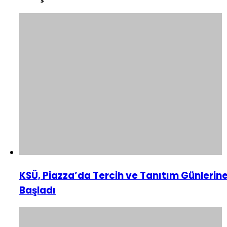
KSÜ, Piazza’da Tercih ve Tanıtım Günlerin
Başladı