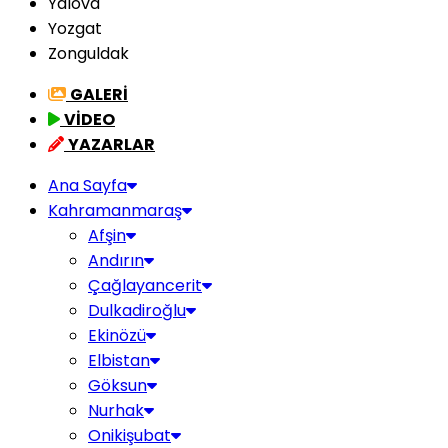
Yalova
Yozgat
Zonguldak
GALERİ
VİDEO
YAZARLAR
Ana Sayfa
Kahramanmaraş
Afşin
Andırın
Çağlayancerit
Dulkadiroğlu
Ekinözü
Elbistan
Göksun
Nurhak
Onikişubat