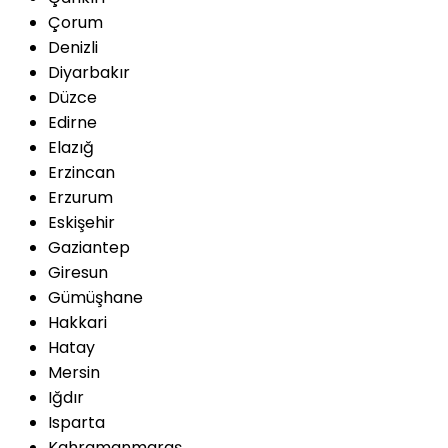
Çorum
Denizli
Diyarbakır
Düzce
Edirne
Elazığ
Erzincan
Erzurum
Eskişehir
Gaziantep
Giresun
Gümüşhane
Hakkari
Hatay
Mersin
Iğdır
Isparta
Kahramanmaraş