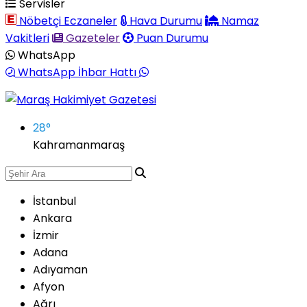
Servisler
Nöbetçi Eczaneler
Hava Durumu
Namaz
Vakitleri
Gazeteler
Puan Durumu
WhatsApp
WhatsApp İhbar Hattı
28
°
Kahramanmaraş
İstanbul
Ankara
İzmir
Adana
Adıyaman
Afyon
Ağrı