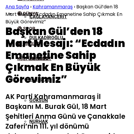
Ana Sayfa
›
Kahramanmaraş
›
Başkan Gül’den 18
Mart Mesajı: “Ecdadın Emanetine Sahip Çıkmak En
DÜNYA
ÇAĞLAYANCERIT
Büyük Görevimiz”
Başkan Gül’den 18
SPOR
DULKADIROĞLU
Mart Mesajı: “Ecdadın
SAĞLIK
Emanetine Sahip
KÜLTÜR/SANAT
EKINÖZÜ
Çıkmak En Büyük
Görevimiz”
ELBISTAN
AK Parti Kahramanmaraş İl
GÖKSUN
Başkanı M. Burak Gül, 18 Mart
Şehitleri Anma Günü ve Çanakkale
NURHAK
Zaferi’nin 111. yıl dönümü