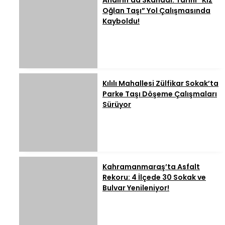
Andırın’da Skandal: Tarihi “Kız
Oğlan Taşı” Yol Çalışmasında
Kayboldu!
Kılılı Mahallesi Zülfikar Sokak’ta
Parke Taşı Döşeme Çalışmaları
Sürüyor
Kahramanmaraş’ta Asfalt
Rekoru: 4 İlçede 30 Sokak ve
Bulvar Yenileniyor!