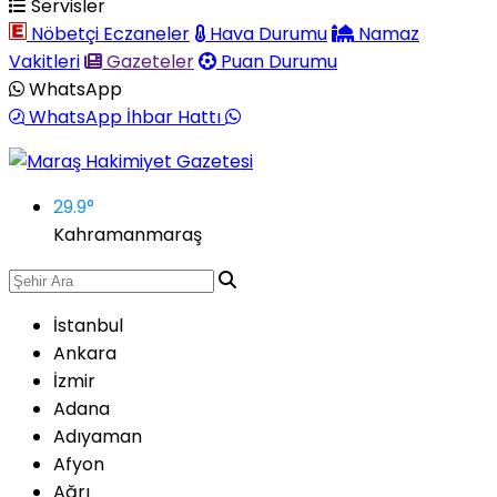
Servisler
Nöbetçi Eczaneler
Hava Durumu
Namaz
Vakitleri
Gazeteler
Puan Durumu
WhatsApp
WhatsApp İhbar Hattı
29.9
°
Kahramanmaraş
İstanbul
Ankara
İzmir
Adana
Adıyaman
Afyon
Ağrı