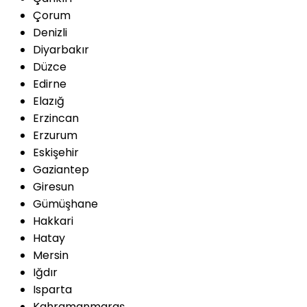
Çorum
Denizli
Diyarbakır
Düzce
Edirne
Elazığ
Erzincan
Erzurum
Eskişehir
Gaziantep
Giresun
Gümüşhane
Hakkari
Hatay
Mersin
Iğdır
Isparta
Kahramanmaraş