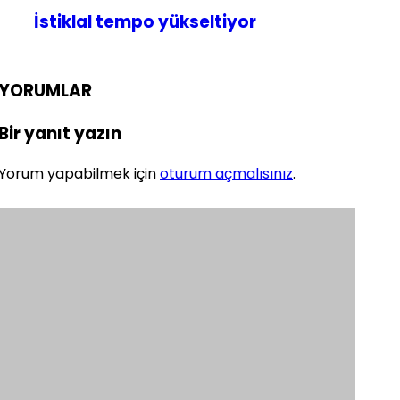
İstiklal tempo yükseltiyor
YORUMLAR
Bir yanıt yazın
Yorum yapabilmek için
oturum açmalısınız
.