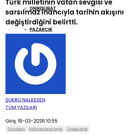
Türk milletinin vatan sevgisi ve
ONIKIŞUBAT
sarsılmaz inancıyla tarihin akışını
değiştirdiğini belirtti.
PAZARCIK
TÜRKOĞLU
ŞÜKRÜ NALKESEN
TÜM YAZILARI
Giriş: 18-03-2026 10:55
Gündem
Kahramanmaraş
Onikişubat