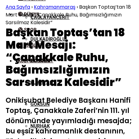
Ana Sayfa
›
Kahramanmaraş
›
Başkan Toptaş’tan 18
Mart Mesajı: “Çanakkale Ruhu, Bağımsızlığımızın
DÜNYA
ÇAĞLAYANCERIT
Sarsılmaz Kalesidir”
Başkan Toptaş’tan 18
SPOR
DULKADIROĞLU
Mart Mesajı:
SAĞLIK
“Çanakkale Ruhu,
KÜLTÜR/SANAT
EKINÖZÜ
Bağımsızlığımızın
Sarsılmaz Kalesidir”
ELBISTAN
Onikişubat Belediye Başkanı Hanifi
GÖKSUN
Toptaş, Çanakkale Zaferi’nin 111. yıl
dönümünde yayımladığı mesajda;
NURHAK
bu eşsiz kahramanlık destanının,