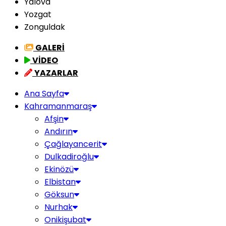
Yalova
Yozgat
Zonguldak
GALERİ
VİDEO
YAZARLAR
Ana Sayfa
Kahramanmaraş
Afşin
Andırın
Çağlayancerit
Dulkadiroğlu
Ekinözü
Elbistan
Göksun
Nurhak
Onikişubat