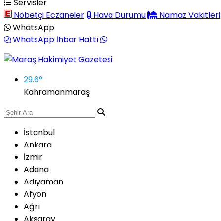
Servisler
Nöbetçi Eczaneler
Hava Durumu
Namaz Vakitleri
WhatsApp
WhatsApp İhbar Hattı
29.6
°
Kahramanmaraş
İstanbul
Ankara
İzmir
Adana
Adıyaman
Afyon
Ağrı
Aksaray