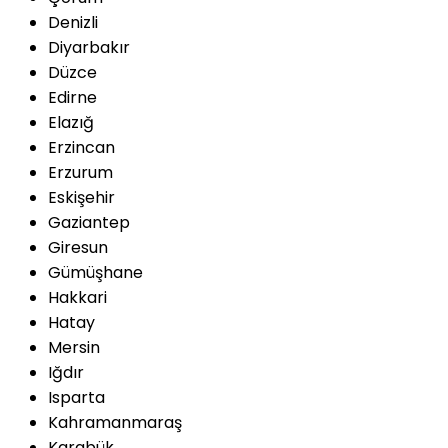
Denizli
Diyarbakır
Düzce
Edirne
Elazığ
Erzincan
Erzurum
Eskişehir
Gaziantep
Giresun
Gümüşhane
Hakkari
Hatay
Mersin
Iğdır
Isparta
Kahramanmaraş
Karabük