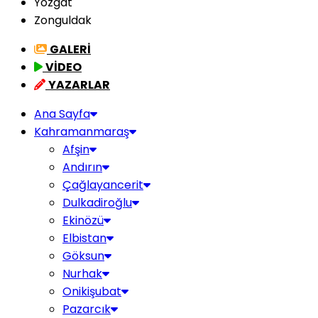
Yozgat
Zonguldak
GALERİ
VİDEO
YAZARLAR
Ana Sayfa
Kahramanmaraş
Afşin
Andırın
Çağlayancerit
Dulkadiroğlu
Ekinözü
Elbistan
Göksun
Nurhak
Onikişubat
Pazarcık