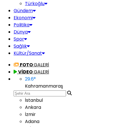
Türkoğlu
Gündem
Ekonomi
Politika
Dünya
Spor
Sağlık
Kültür/Sanat
FOTO
GALERİ
VİDEO
GALERİ
29.6
°
Kahramanmaraş
İstanbul
Ankara
İzmir
Adana