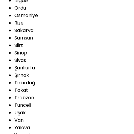
Niğde
Ordu
Osmaniye
Rize
Sakarya
Samsun
Siirt
Sinop
Sivas
Şanlıurfa
Şırnak
Tekirdağ
Tokat
Trabzon
Tunceli
Uşak
Van
Yalova