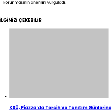
korunmasının önemini vurguladı.
İLGİNİZİ
ÇEKEBİLİR
KSÜ, Piazza’da Tercih ve Tanıtım Günlerin