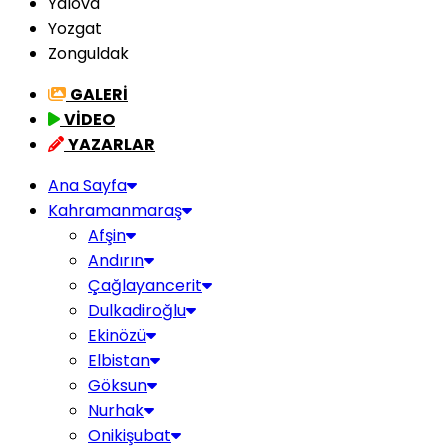
Yalova
Yozgat
Zonguldak
GALERİ
VİDEO
YAZARLAR
Ana Sayfa
Kahramanmaraş
Afşin
Andırın
Çağlayancerit
Dulkadiroğlu
Ekinözü
Elbistan
Göksun
Nurhak
Onikişubat