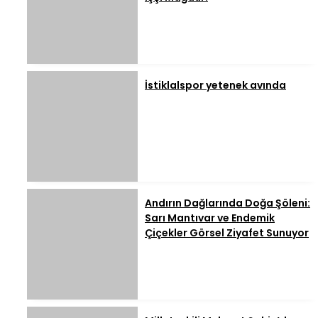
İstiklalspor yetenek avında
Andırın Dağlarında Doğa Şöleni:
Sarı Mantıvar ve Endemik
Çiçekler Görsel Ziyafet Sunuyor