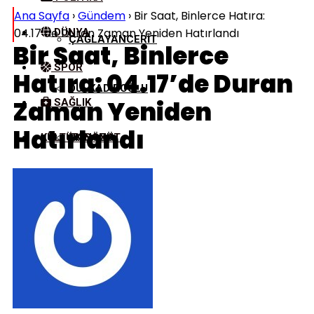
Ana Sayfa
›
Gündem
›
Bir Saat, Binlerce Hatıra:
04.17’de Duran Zaman Yeniden Hatırlandı
DÜNYA
ÇAĞLAYANCERIT
Bir Saat, Binlerce
SPOR
Hatıra: 04.17’de Duran
DULKADIROĞLU
Zaman Yeniden
SAĞLIK
Hatırlandı
KÜLTÜR/SANAT
EKINÖZÜ
ELBISTAN
GÖKSUN
NURHAK