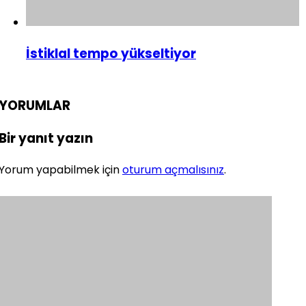
İstiklal tempo yükseltiyor
YORUMLAR
Bir yanıt yazın
Yorum yapabilmek için
oturum açmalısınız
.