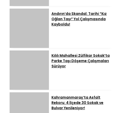
Andırın’da Skandal: Tarihi “Kız
Oğlan Taşı” Yol Çalışmasında
Kayboldu!
Kılılı Mahallesi Zülfikar Sokak’ta
Parke Taşı Döşeme Çalışmaları
Sürüyor
Kahramanmaraş’ta Asfalt
Rekoru: 4 İlçede 30 Sokak ve
Bulvar Yenileniyor!