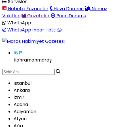
Servisler
Nöbetçi Eczaneler
Hava Durumu
Namaz
Vakitleri
Gazeteler
Puan Durumu
WhatsApp
WhatsApp İhbar Hattı
16.1
°
Kahramanmaraş
İstanbul
Ankara
İzmir
Adana
Adıyaman
Afyon
Ağrı