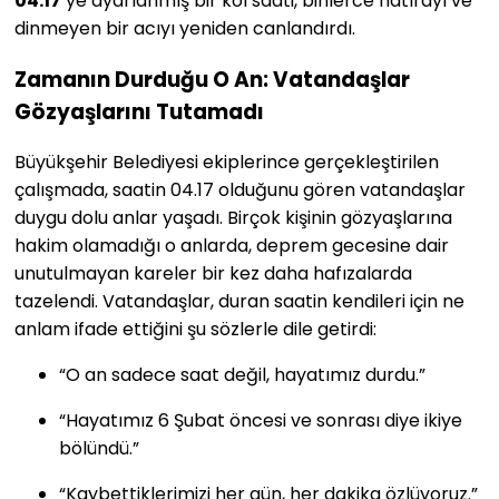
04.17
’ye ayarlanmış bir kol saati, binlerce hatırayı ve
dinmeyen bir acıyı yeniden canlandırdı.
Zamanın Durduğu O An: Vatandaşlar
Gözyaşlarını Tutamadı
Büyükşehir Belediyesi ekiplerince gerçekleştirilen
çalışmada, saatin 04.17 olduğunu gören vatandaşlar
duygu dolu anlar yaşadı. Birçok kişinin gözyaşlarına
hakim olamadığı o anlarda, deprem gecesine dair
unutulmayan kareler bir kez daha hafızalarda
tazelendi. Vatandaşlar, duran saatin kendileri için ne
anlam ifade ettiğini şu sözlerle dile getirdi:
“O an sadece saat değil, hayatımız durdu.”
“Hayatımız 6 Şubat öncesi ve sonrası diye ikiye
bölündü.”
“Kaybettiklerimizi her gün, her dakika özlüyoruz.”