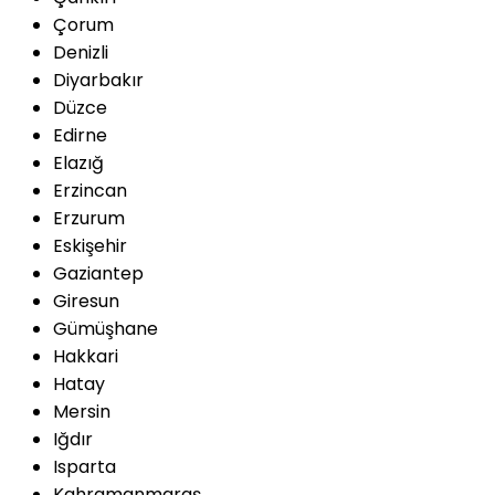
Çorum
Denizli
Diyarbakır
Düzce
Edirne
Elazığ
Erzincan
Erzurum
Eskişehir
Gaziantep
Giresun
Gümüşhane
Hakkari
Hatay
Mersin
Iğdır
Isparta
Kahramanmaraş