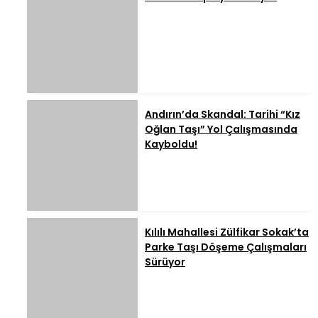
Andırın’da Skandal: Tarihi “Kız
Oğlan Taşı” Yol Çalışmasında
Kayboldu!
Kılılı Mahallesi Zülfikar Sokak’ta
Parke Taşı Döşeme Çalışmaları
Sürüyor