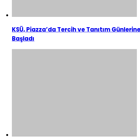
KSÜ, Piazza’da Tercih ve Tanıtım Günlerin
Başladı