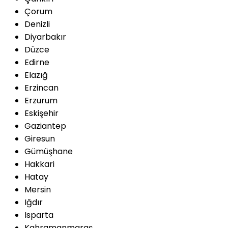
Çorum
Denizli
Diyarbakır
Düzce
Edirne
Elazığ
Erzincan
Erzurum
Eskişehir
Gaziantep
Giresun
Gümüşhane
Hakkari
Hatay
Mersin
Iğdır
Isparta
Kahramanmaraş