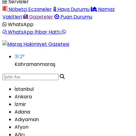
Servisler
Nöbetçi Eczaneler
Hava Durumu
Namaz
Vakitleri
Gazeteler
Puan Durumu
WhatsApp
WhatsApp İhbar Hattı
31.2
°
Kahramanmaraş
İstanbul
Ankara
İzmir
Adana
Adıyaman
Afyon
Ağrı