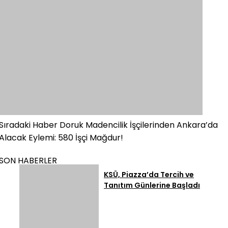
Sıradaki Haber
Doruk Madencilik İşçilerinden Ankara’da
Alacak Eylemi: 580 İşçi Mağdur!
SON HABERLER
KSÜ, Piazza’da Tercih ve
Tanıtım Günlerine Başladı