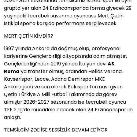
2026-2027 sezonunda temsilcimiz İstiklal spor ile aynı
grupta yer alan 24 Erzincanspor’da forma giyecek 29
yaşındaki tecrübeli savunma oyuncusu Mert Çetin
İstiklal spor’a karşıda performans sergileyecek.
MERT ÇETİN KİMDİR?
1997 yılında Ankara’da doğmuş olup, profesyonel
kariyerine Gençlerbirliği altyapısında adım atmıştır.
Gençlerbirliği’nden 2019 yılında İtalyan devi
AS
Roma
‘ya transfer olmuş, ardından Hellas Verona,
Kayserispor, Lecce, Adana Demirspor MKE
Ankaragücü ve son olarak Boluspor forması giyen
Çetin Türkiye A Milli Futbol Takımı’nda da görev
almıştır 2026-2027 sezonunda ise tecrübeli oyuncu
TFF 2.lig’de mücadele edecek olan 24 Erzincanspor ile
anlaştı.
TEMSİLCİMİZDE İSE SESSİZLİK DEVAM EDİYOR