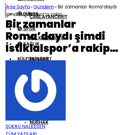
Ana Sayfa
›
Gündem
›
Bir zamanlar Roma’daydı
şimdi İstiklalspor’a rakip…
DÜNYA
ÇAĞLAYANCERIT
Bir zamanlar
SPOR
Roma’daydı şimdi
DULKADIROĞLU
İstiklalspor’a rakip…
SAĞLIK
KÜLTÜR/SANAT
EKINÖZÜ
ELBISTAN
GÖKSUN
NURHAK
ŞÜKRÜ NALKESEN
TÜM YAZILARI