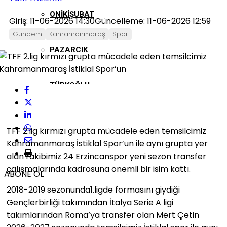
ONIKIŞUBAT
Giriş: 11-06-2026 14:30
Güncelleme: 11-06-2026 12:59
Gündem
Kahramanmaraş
Spor
PAZARCIK
TÜRKOĞLU
TFF 2.lig kırmızı grupta mücadele eden temsilcimiz
Kahramanmaraş İstiklal Spor’un ile aynı grupta yer
alan rakibimiz 24 Erzincanspor yeni sezon transfer
çalışmalarında kadrosuna önemli bir isim kattı.
ABONE OL
2018-2019 sezonunda1.ligde formasını giydiği
Gençlerbirliği takımından İtalya Serie A ligi
takımlarından Roma’ya transfer olan Mert Çetin