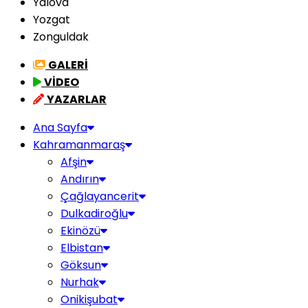
Yalova
Yozgat
Zonguldak
GALERİ
VİDEO
YAZARLAR
Ana Sayfa
Kahramanmaraş
Afşin
Andırın
Çağlayancerit
Dulkadiroğlu
Ekinözü
Elbistan
Göksun
Nurhak
Onikişubat