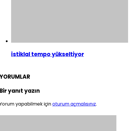
İstiklal tempo yükseltiyor
YORUMLAR
Bir yanıt yazın
Yorum yapabilmek için
oturum açmalısınız
.