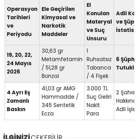
El
Operasyon
Ele Geçirilen
Konulan
Adli Kar
Tarihleri
Kimyasal ve
Materyal
ve Şüphe
ve
Narkotik
ve Suç
İstatisti
Periyodu
Maddeler
Unsuru
30,63 gr
1
19, 20, 22,
Metamfetamin
Ruhsatsız
6 Şüphel
24 Mayıs
/ 51,28 gr
Tabanca
Tutukla
2026
Bonzai
/ 4 Fişek
41,03 gr AMG
3.000 TL
4 Ayrı Eş
2 Şahıs
Hammadde /
Suç Geliri
Zamanlı
Hakkınd
345 Sentetik
Nakit
Baskın
Adli İşle
Ecza
Para
İLGİNİZİ
ÇEKEBİLİR