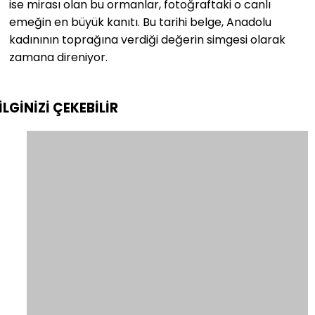
ise mirası olan bu ormanlar, fotoğraftaki o canlı
emeğin en büyük kanıtı. Bu tarihi belge, Anadolu
kadınının toprağına verdiği değerin simgesi olarak
zamana direniyor.
İLGİNİZİ
ÇEKEBİLİR