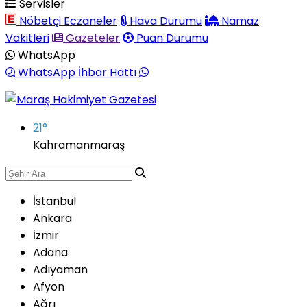
Servisler
Nöbetçi Eczaneler
Hava Durumu
Namaz
Vakitleri
Gazeteler
Puan Durumu
WhatsApp
WhatsApp İhbar Hattı
21
°
Kahramanmaraş
İstanbul
Ankara
İzmir
Adana
Adıyaman
Afyon
Ağrı