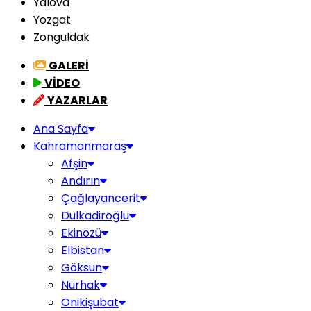
Yalova
Yozgat
Zonguldak
GALERİ
VİDEO
YAZARLAR
Ana Sayfa
Kahramanmaraş
Afşin
Andırın
Çağlayancerit
Dulkadiroğlu
Ekinözü
Elbistan
Göksun
Nurhak
Onikişubat