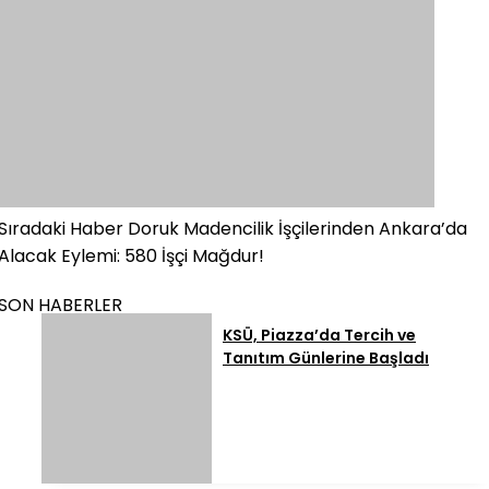
Sıradaki Haber
Doruk Madencilik İşçilerinden Ankara’da
Alacak Eylemi: 580 İşçi Mağdur!
SON HABERLER
KSÜ, Piazza’da Tercih ve
Tanıtım Günlerine Başladı