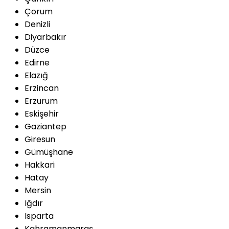
Çorum
Denizli
Diyarbakır
Düzce
Edirne
Elazığ
Erzincan
Erzurum
Eskişehir
Gaziantep
Giresun
Gümüşhane
Hakkari
Hatay
Mersin
Iğdır
Isparta
Kahramanmaraş