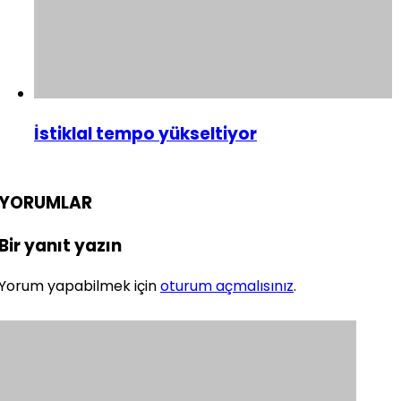
İstiklal tempo yükseltiyor
YORUMLAR
Bir yanıt yazın
Yorum yapabilmek için
oturum açmalısınız
.