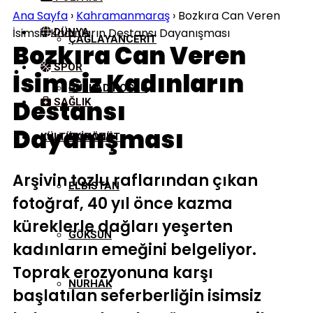
Ana Sayfa
›
Kahramanmaraş
›
Bozkıra Can Veren
İsimsiz Kadınların Destansı Dayanışması
DÜNYA
ÇAĞLAYANCERIT
Bozkıra Can Veren
SPOR
İsimsiz Kadınların
DULKADIROĞLU
Destansı
SAĞLIK
Dayanışması
KÜLTÜR/SANAT
EKINÖZÜ
Arşivin tozlu raflarından çıkan
ELBISTAN
fotoğraf, 40 yıl önce kazma
küreklerle dağları yeşerten
GÖKSUN
kadınların emeğini belgeliyor.
Toprak erozyonuna karşı
NURHAK
başlatılan seferberliğin isimsiz