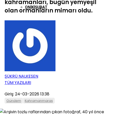
kahramanları, bugün yemyeşil
ONIKIŞUBAT
olan ormanların mimarı oldu.
PAZARCIK
TÜRKOĞLU
ŞÜKRÜ NALKESEN
TÜM YAZILARI
Giriş: 24-03-2026 13:38
Gündem
Kahramanmaraş