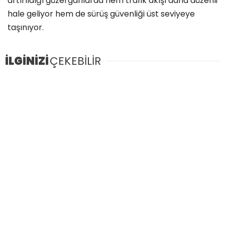
artırıldığı güzergâhlarda hem trafik akışı daha düzenli
hale geliyor hem de sürüş güvenliği üst seviyeye
taşınıyor.
İLGİNİZİ
ÇEKEBİLİR