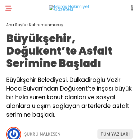
19.2
°
KAHRAMANMARAŞ
Ana Sayfa
›
Kahramanmaraş
Büyükşehir,
GALERİ
VİDEO
YAZARLAR
Doğukent’te Asfalt
ANA SAYFA
Serimine Başladı
KAHRAMANMARAŞ
GÜNDEM
Büyükşehir Belediyesi, Dulkadiroğlu Vezir
Hoca Bulvarı’ndan Doğukent’te inşası büyük
EKONOMI
bir hızla süren konut alanları ve sosyal
POLITIKA
alanlara ulaşım sağlayan arterlerde asfalt
DÜNYA
serimine başladı.
SPOR
ŞÜKRÜ NALKESEN
TÜM YAZILARI
SAĞLIK