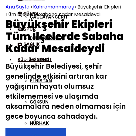
Ana Sayfa
›
Kahramanmaraş
›
Büyükşehir Ekipleri
Tüm İlçelerde Sabaha Kadar Mesaideydi
DÜNYA
ÇAĞLAYANCERIT
Büyükşehir Ekipleri
SPOR
Tüm İlçelerde Sabaha
DULKADIROĞLU
Kadar Mesaideydi
SAĞLIK
KÜLTÜR/SANAT
EKINÖZÜ
Büyükşehir Belediyesi, şehir
genelinde etkisini artıran kar
ELBISTAN
yağışının hayatı olumsuz
etkilememesi ve ulaşımda
GÖKSUN
aksamalara neden olmaması için
gece boyunca sahadaydı.
NURHAK