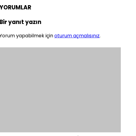
YORUMLAR
Bir yanıt yazın
Yorum yapabilmek için
oturum açmalısınız
.