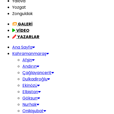
Yalova
Yozgat
Zonguldak
GALERİ
VİDEO
YAZARLAR
Ana Sayfa
Kahramanmaraş
Afşin
Andırın
Çağlayancerit
Dulkadiroğlu
Ekinözü
Elbistan
Göksun
Nurhak
Onikişubat