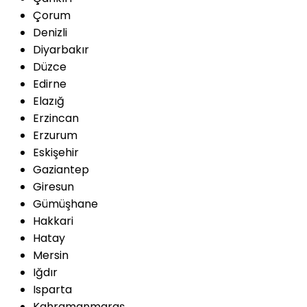
Çorum
Denizli
Diyarbakır
Düzce
Edirne
Elazığ
Erzincan
Erzurum
Eskişehir
Gaziantep
Giresun
Gümüşhane
Hakkari
Hatay
Mersin
Iğdır
Isparta
Kahramanmaraş