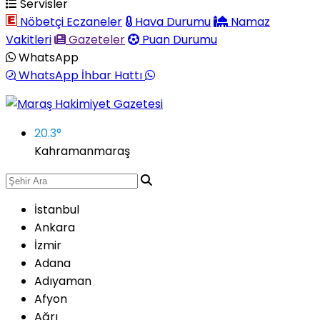
Servisler
Nöbetçi Eczaneler
Hava Durumu
Namaz
Vakitleri
Gazeteler
Puan Durumu
WhatsApp
WhatsApp İhbar Hattı
20.3
°
Kahramanmaraş
İstanbul
Ankara
İzmir
Adana
Adıyaman
Afyon
Ağrı