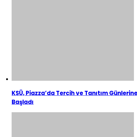
KSÜ, Piazza’da Tercih ve Tanıtım Günlerin
Başladı