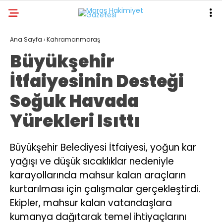
23
°
KAHRAMANMARAŞ
Ana Sayfa
›
Kahramanmaraş
Büyükşehir
GALERİ
VİDEO
YAZARLAR
İtfaiyesinin Desteği
ANA SAYFA
Soğuk Havada
KAHRAMANMARAŞ
Yürekleri Isıttı
GÜNDEM
EKONOMI
Büyükşehir Belediyesi İtfaiyesi, yoğun kar
yağışı ve düşük sıcaklıklar nedeniyle
POLITIKA
karayollarında mahsur kalan araçların
DÜNYA
kurtarılması için çalışmalar gerçekleştirdi.
SPOR
Ekipler, mahsur kalan vatandaşlara
kumanya dağıtarak temel ihtiyaçlarını
SAĞLIK