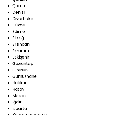
Çorum
Denizli
Diyarbakır
Düzce
Edirne
Elazığ
Erzincan
Erzurum
Eskişehir
Gaziantep
Giresun
Gümüşhane
Hakkari
Hatay
Mersin
Iğdır
Isparta
Kahramanmaraş