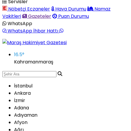
Servisler
Nöbetçi Eczaneler
Hava Durumu
Namaz
Vakitleri
Gazeteler
Puan Durumu
WhatsApp
WhatsApp İhbar Hattı
16.5
°
Kahramanmaraş
İstanbul
Ankara
İzmir
Adana
Adıyaman
Afyon
Ağrı