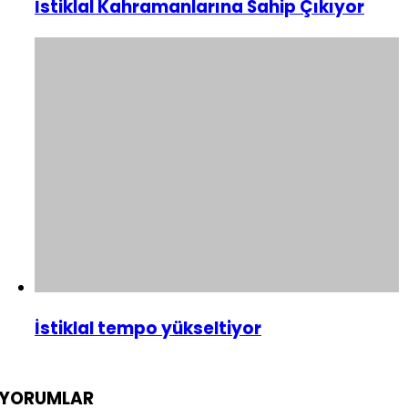
İstiklal Kahramanlarına Sahip Çıkıyor
İstiklal tempo yükseltiyor
YORUMLAR