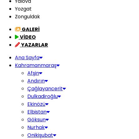
Yalova
Yozgat
Zonguldak
GALERİ
VİDEO
YAZARLAR
Ana Sayfa
Kahramanmaraş
Afşin
Andırın
Çağlayancerit
Dulkadiroğlu
Ekinözü
Elbistan
Göksun
Nurhak
Onikişubat