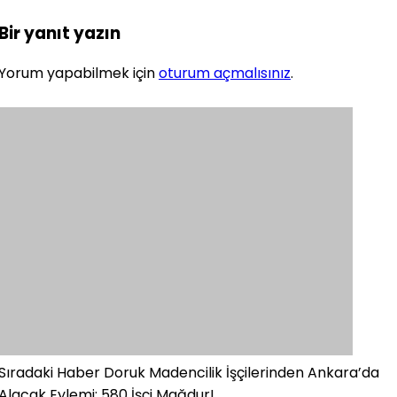
Bir yanıt yazın
Yorum yapabilmek için
oturum açmalısınız
.
Sıradaki Haber
Doruk Madencilik İşçilerinden Ankara’da
Alacak Eylemi: 580 İşçi Mağdur!