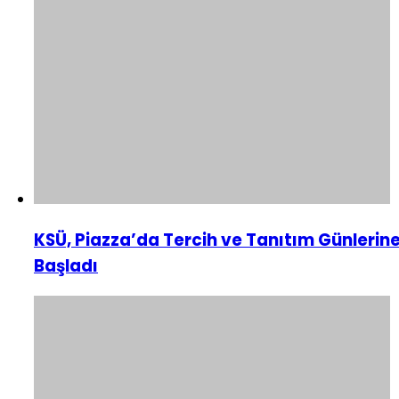
KSÜ, Piazza’da Tercih ve Tanıtım Günlerin
Başladı