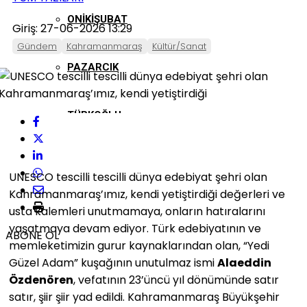
ONIKIŞUBAT
Giriş: 27-06-2026 13:29
Gündem
Kahramanmaraş
Kültür/Sanat
PAZARCIK
TÜRKOĞLU
UNESCO tescilli tescilli dünya edebiyat şehri olan
Kahramanmaraş’ımız, kendi yetiştirdiği değerleri ve
usta kalemleri unutmamaya, onların hatıralarını
yaşatmaya devam ediyor. Türk edebiyatının ve
ABONE OL
memleketimizin gurur kaynaklarından olan, “Yedi
Güzel Adam” kuşağının unutulmaz ismi
Alaeddin
Özdenören
, vefatının 23’üncü yıl dönümünde satır
satır, şiir şiir yad edildi. Kahramanmaraş Büyükşehir