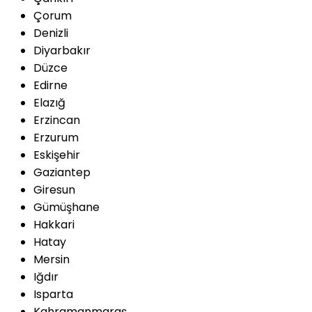
Çorum
Denizli
Diyarbakır
Düzce
Edirne
Elazığ
Erzincan
Erzurum
Eskişehir
Gaziantep
Giresun
Gümüşhane
Hakkari
Hatay
Mersin
Iğdır
Isparta
Kahramanmaraş