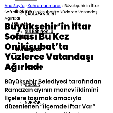
Ana Sayfa
›
Kahramanmaraş
›
Büyükşehir’in İftar
Sofrası Bu Kez Onikişubat’ta Yüzlerce Vatandaşı
DÜNYA
ÇAĞLAYANCERIT
Ağırladı
Büyükşehir’in İftar
SPOR
DULKADIROĞLU
Sofrası Bu Kez
SAĞLIK
Onikişubat’ta
KÜLTÜR/SANAT
EKINÖZÜ
Yüzlerce Vatandaşı
Ağırladı
ELBISTAN
Büyükşehir Belediyesi tarafından
GÖKSUN
Ramazan ayının manevi iklimini
ilçelere taşımak amacıyla
NURHAK
düzenlenen “İlçemde İftar Var”