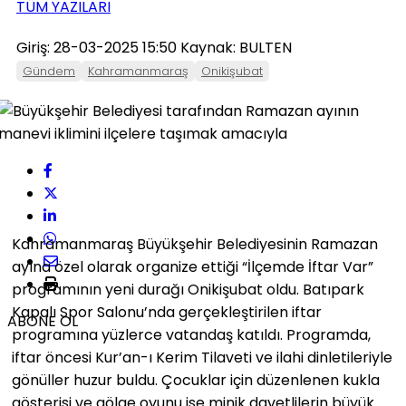
TÜM YAZILARI
Giriş: 28-03-2025 15:50
Kaynak: BULTEN
Gündem
Kahramanmaraş
Onikişubat
Kahramanmaraş Büyükşehir Belediyesinin Ramazan
ayına özel olarak organize ettiği “İlçemde İftar Var”
programının yeni durağı Onikişubat oldu. Batıpark
Kapalı Spor Salonu’nda gerçekleştirilen iftar
ABONE OL
programına yüzlerce vatandaş katıldı. Programda,
iftar öncesi Kur’an-ı Kerim Tilaveti ve ilahi dinletileriyle
gönüller huzur buldu. Çocuklar için düzenlenen kukla
gösterisi ve gölge oyunu ise minik davetlilerin büyük