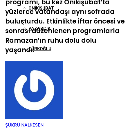
programı, bu kez Onikişubat’ta
ONIKIŞUBAT
yüzlerce vatandaşı aynı sofrada
buluşturdu. Etkinlikte iftar öncesi ve
PAZARCIK
sonrası düzenlenen programlarla
Ramazan’ın ruhu dolu dolu
yaşandı.
TÜRKOĞLU
ŞÜKRÜ NALKESEN