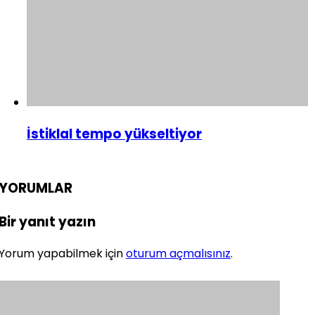
İstiklal tempo yükseltiyor
YORUMLAR
Bir yanıt yazın
Yorum yapabilmek için
oturum açmalısınız
.