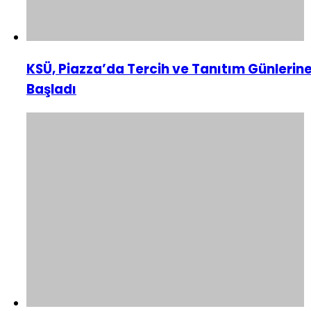
KSÜ, Piazza’da Tercih ve Tanıtım Günlerin
Başladı