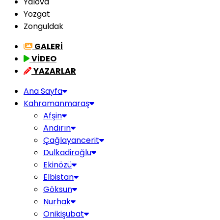
Yalova
Yozgat
Zonguldak
GALERİ
VİDEO
YAZARLAR
Ana Sayfa
Kahramanmaraş
Afşin
Andırın
Çağlayancerit
Dulkadiroğlu
Ekinözü
Elbistan
Göksun
Nurhak
Onikişubat