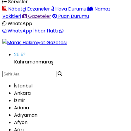
Servisler
Nöbetçi Eczaneler
Hava Durumu
Namaz
Vakitleri
Gazeteler
Puan Durumu
WhatsApp
WhatsApp İhbar Hattı
26.5
°
Kahramanmaraş
İstanbul
Ankara
İzmir
Adana
Adıyaman
Afyon
Ağrı