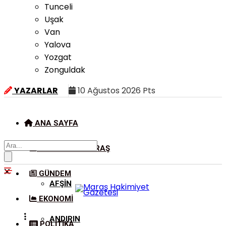
Tunceli
Uşak
Van
Yalova
Yozgat
Zonguldak
YAZARLAR
10 Ağustos 2026 Pts
ANA SAYFA
KAHRAMANMARAŞ
GÜNDEM
AFŞIN
EKONOMI
ANDIRIN
POLITIKA