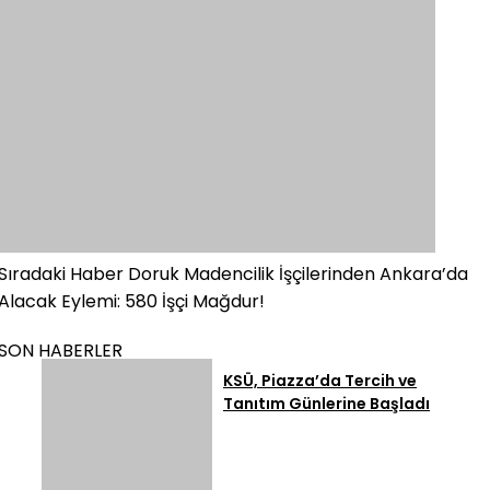
Sıradaki Haber
Doruk Madencilik İşçilerinden Ankara’da
Alacak Eylemi: 580 İşçi Mağdur!
SON HABERLER
KSÜ, Piazza’da Tercih ve
Tanıtım Günlerine Başladı