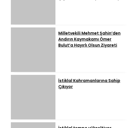
Milletvekili Mehmet Şahin’den
Andırın Kaymakamı Ömer
Bulut’a Hayırlı Olsun Ziyareti
İstiklal Kahramanlarına Sahip
Çıkıyor