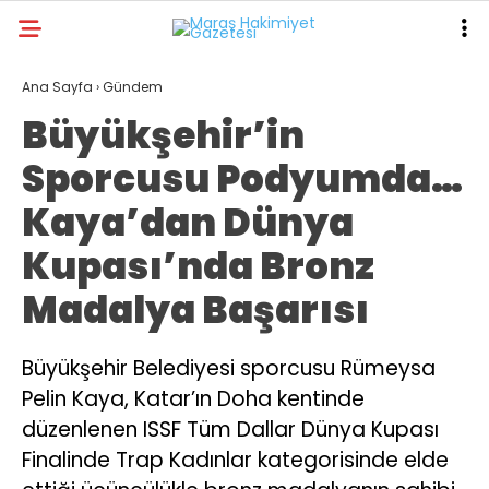
17.5
°
KAHRAMANMARAŞ
Ana Sayfa
›
Gündem
Büyükşehir’in
GALERİ
VİDEO
YAZARLAR
Sporcusu Podyumda…
ANA SAYFA
Kaya’dan Dünya
KAHRAMANMARAŞ
Kupası’nda Bronz
GÜNDEM
Madalya Başarısı
EKONOMI
POLITIKA
Büyükşehir Belediyesi sporcusu Rümeysa
Pelin Kaya, Katar’ın Doha kentinde
DÜNYA
düzenlenen ISSF Tüm Dallar Dünya Kupası
SPOR
Finalinde Trap Kadınlar kategorisinde elde
SAĞLIK