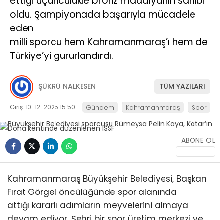
ettiği üçüncülükle bronz madalyanın sahibi
oldu. Şampiyonada başarıyla mücadele
KÜLTÜR/SANAT
eden
milli sporcu hem Kahramanmaraş’ı hem de
Türkiye’yi gururlandırdı.
WhatsApp
ŞÜKRÜ NALKESEN
TÜM YAZILARI
İhbar Hattı
Giriş: 10-12-2025 15:50
Gündem
Kahramanmaraş
Spor
ABONE OL
Kahramanmaraş Büyükşehir Belediyesi, Başkan
Fırat Görgel öncülüğünde spor alanında
attığı kararlı adımların meyvelerini almaya
devam ediyor. Şehri bir spor üretim merkezi ve