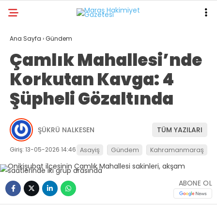
21.1
°
KAHRAMANMARAŞ
Ana Sayfa
›
Gündem
Çamlık Mahallesi’nde
GALERİ
VİDEO
YAZARLAR
Korkutan Kavga: 4
ANA SAYFA
Şüpheli Gözaltında
KAHRAMANMARAŞ
GÜNDEM
ŞÜKRÜ NALKESEN
TÜM YAZILARI
EKONOMI
Giriş: 13-05-2026 14:46
Asayiş
Gündem
Kahramanmaraş
POLITIKA
DÜNYA
ABONE OL
SPOR
SAĞLIK