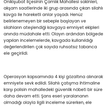
Onikişubat ilçesinin Çamlık Mahallesi sakinleri,
akşam saatlerinde iki grup arasında çıkan silahlı
KÜLTÜR/SANAT
kavga ile hareketli anlar yaşadı. Henüz
belirlenemeyen bir sebeple başlayan ve
silahların ateşlendiği kavgaya emniyet ekipleri
anında müdahale etti. Olayın ardından bölgede
WhatsApp
yapılan incelemelerde, kavgada kullanıldığı
İhbar Hattı
değerlendirilen çok sayıda ruhsatsız tabanca
ele geçirildi.
Operasyon kapsamında 4 kişi gözaltına alınarak
emniyete sevk edildi. Silahlı çatışma ihtimaline
karşı polisin mahalledeki güvenlik nöbeti bir süre
daha devam etti. Şans eseri yaralananın
olmadığı olayla ilgili inceleme sürerken, ele