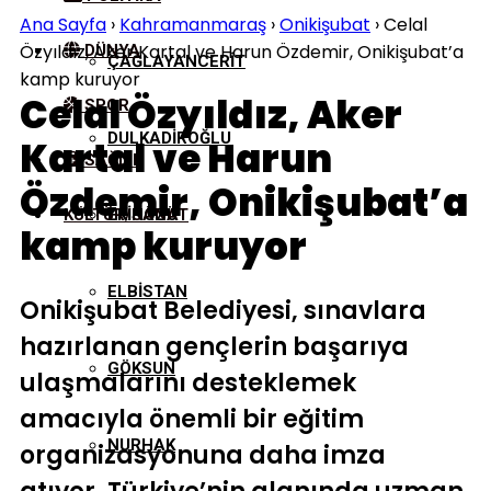
Ana Sayfa
›
Kahramanmaraş
›
Onikişubat
›
Celal
Özyıldız, Aker Kartal ve Harun Özdemir, Onikişubat’a
DÜNYA
ÇAĞLAYANCERIT
kamp kuruyor
Celal Özyıldız, Aker
SPOR
DULKADIROĞLU
Kartal ve Harun
SAĞLIK
Özdemir, Onikişubat’a
KÜLTÜR/SANAT
EKINÖZÜ
kamp kuruyor
ELBISTAN
Onikişubat Belediyesi, sınavlara
hazırlanan gençlerin başarıya
GÖKSUN
ulaşmalarını desteklemek
amacıyla önemli bir eğitim
NURHAK
organizasyonuna daha imza