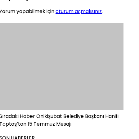
Yorum yapabilmek için
oturum açmalısınız
.
Sıradaki Haber
Onikişubat Belediye Başkanı Hanifi
Toptaş’tan 15 Temmuz Mesajı
SON HABERLER