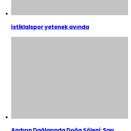
İstiklalspor yetenek avında
Andırın Dağlarında Doğa Şöleni: Sarı