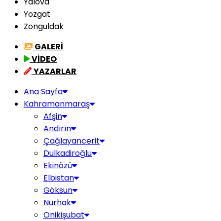
Yalova
Yozgat
Zonguldak
GALERİ
VİDEO
YAZARLAR
Ana Sayfa
Kahramanmaraş
Afşin
Andırın
Çağlayancerit
Dulkadiroğlu
Ekinözü
Elbistan
Göksun
Nurhak
Onikişubat