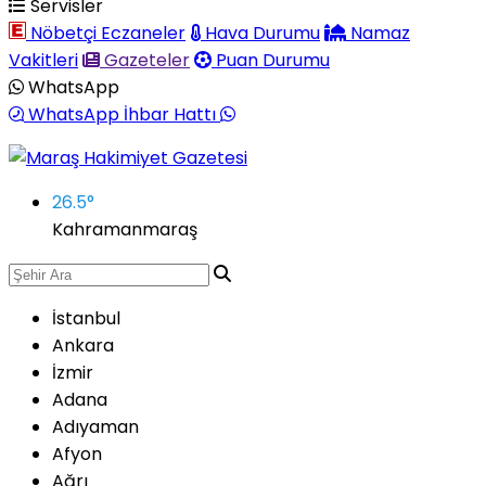
Servisler
Nöbetçi Eczaneler
Hava Durumu
Namaz
Vakitleri
Gazeteler
Puan Durumu
WhatsApp
WhatsApp İhbar Hattı
26.5
°
Kahramanmaraş
İstanbul
Ankara
İzmir
Adana
Adıyaman
Afyon
Ağrı