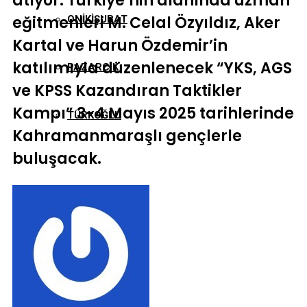
atıyor. Türkiye’nin alanında uzman
eğitmenleri M. Celal Özyıldız, Aker
ONIKIŞUBAT
Kartal ve Harun Özdemir’in
katılımıyla düzenlenecek “YKS, AGS
PAZARCIK
ve KPSS Kazandıran Taktikler
Kampı” 3-4 Mayıs 2025 tarihlerinde
TÜRKOĞLU
Kahramanmaraşlı gençlerle
buluşacak.