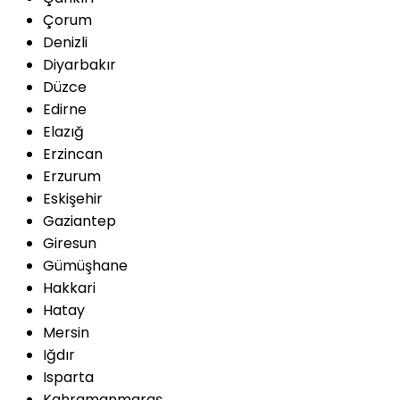
Çorum
Denizli
Diyarbakır
Düzce
Edirne
Elazığ
Erzincan
Erzurum
Eskişehir
Gaziantep
Giresun
Gümüşhane
Hakkari
Hatay
Mersin
Iğdır
Isparta
Kahramanmaraş