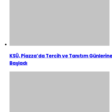
KSÜ, Piazza’da Tercih ve Tanıtım Günlerin
Başladı