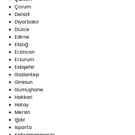
Çorum
Denizli
Diyarbakır
Düzce
Edirne
Elazığ
Erzincan
Erzurum
Eskişehir
Gaziantep
Giresun
Gümüşhane
Hakkari
Hatay
Mersin
Iğdır
Isparta
Kahramanmaraş