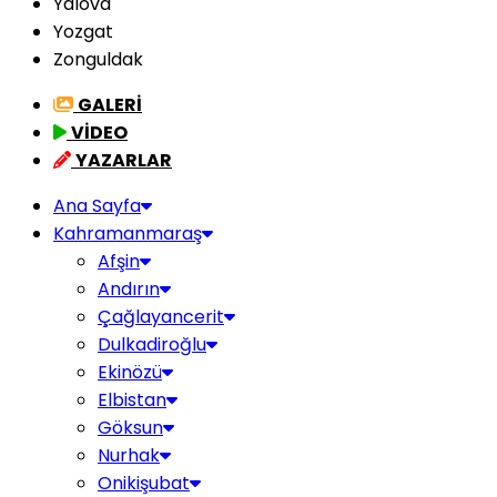
Yalova
Yozgat
Zonguldak
GALERİ
VİDEO
YAZARLAR
Ana Sayfa
Kahramanmaraş
Afşin
Andırın
Çağlayancerit
Dulkadiroğlu
Ekinözü
Elbistan
Göksun
Nurhak
Onikişubat