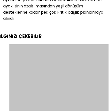
ayak izinin azaltılmasından yeşil dönüşüm
desteklerine kadar pek çok kritik başlık planlamaya
alındı.
İLGİNİZİ
ÇEKEBİLİR