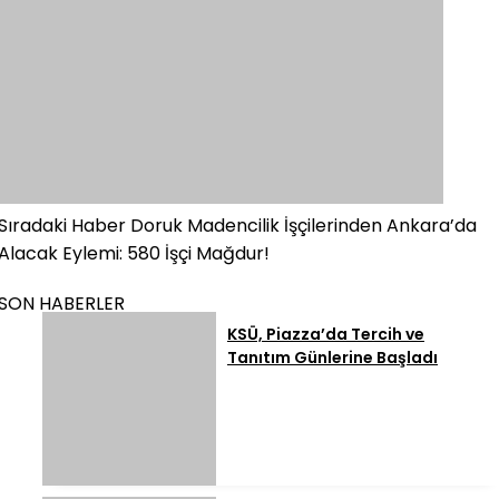
Sıradaki Haber
Doruk Madencilik İşçilerinden Ankara’da
Alacak Eylemi: 580 İşçi Mağdur!
SON HABERLER
KSÜ, Piazza’da Tercih ve
Tanıtım Günlerine Başladı