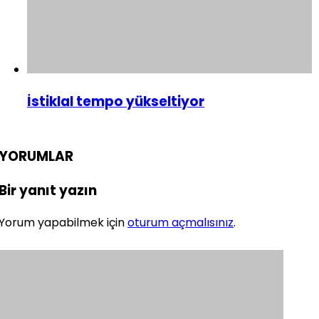
İstiklal tempo yükseltiyor
YORUMLAR
Bir yanıt yazın
Yorum yapabilmek için
oturum açmalısınız
.