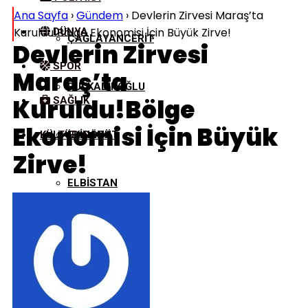
Ana Sayfa
›
Gündem
›
Devlerin Zirvesi Maraş’ta
Kuruldu!Bölge Ekonomisi İçin Büyük Zirve!
DÜNYA
ÇAĞLAYANCERIT
Devlerin Zirvesi
SPOR
Maraş’ta
DULKADIROĞLU
Kuruldu!Bölge
SAĞLIK
Ekonomisi İçin Büyük
KÜLTÜR/SANAT
EKINÖZÜ
Zirve!
ELBISTAN
GÖKSUN
NURHAK