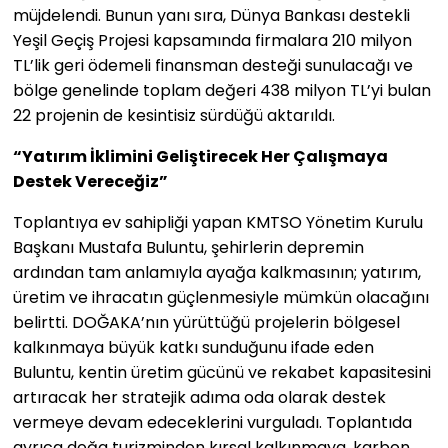
müjdelendi. Bunun yanı sıra, Dünya Bankası destekli
Yeşil Geçiş Projesi kapsamında firmalara 210 milyon
TL’lik geri ödemeli finansman desteği sunulacağı ve
bölge genelinde toplam değeri 438 milyon TL’yi bulan
22 projenin de kesintisiz sürdüğü aktarıldı.
“Yatırım İklimini Geliştirecek Her Çalışmaya
Destek Vereceğiz”
Toplantıya ev sahipliği yapan KMTSO Yönetim Kurulu
Başkanı Mustafa Buluntu, şehirlerin depremin
ardından tam anlamıyla ayağa kalkmasının; yatırım,
üretim ve ihracatın güçlenmesiyle mümkün olacağını
belirtti. DOĞAKA’nın yürüttüğü projelerin bölgesel
kalkınmaya büyük katkı sunduğunu ifade eden
Buluntu, kentin üretim gücünü ve rekabet kapasitesini
artıracak her stratejik adıma oda olarak destek
vermeye devam edeceklerini vurguladı. Toplantıda
ayrıca doğa turizminden kırsal kalkınmaya, karbon