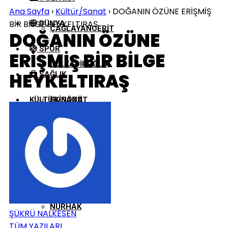
Ana Sayfa
›
Kültür/Sanat
›
DOĞANIN ÖZÜNE ERİŞMİŞ
BİR BİLGE HEYKELTIRAŞ
DÜNYA
ÇAĞLAYANCERIT
DOĞANIN ÖZÜNE
SPOR
ERİŞMİŞ BİR BİLGE
DULKADIROĞLU
HEYKELTIRAŞ
SAĞLIK
KÜLTÜR/SANAT
EKINÖZÜ
ELBISTAN
GÖKSUN
NURHAK
ŞÜKRÜ NALKESEN
TÜM YAZILARI