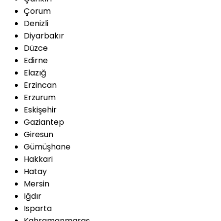
Çorum
Denizli
Diyarbakır
Düzce
Edirne
Elazığ
Erzincan
Erzurum
Eskişehir
Gaziantep
Giresun
Gümüşhane
Hakkari
Hatay
Mersin
Iğdır
Isparta
Kahramanmaraş