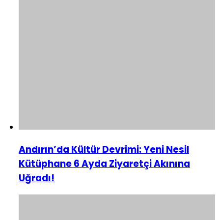
Andırın’da Kültür Devrimi: Yeni Nesil
Kütüphane 6 Ayda Ziyaretçi Akınına
Uğradı!