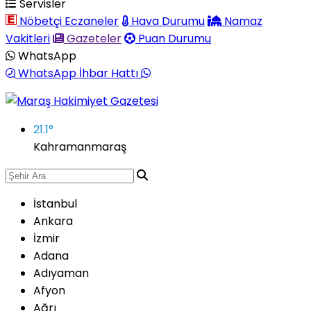
Servisler
Nöbetçi Eczaneler
Hava Durumu
Namaz
Vakitleri
Gazeteler
Puan Durumu
WhatsApp
WhatsApp İhbar Hattı
21.1
°
Kahramanmaraş
İstanbul
Ankara
İzmir
Adana
Adıyaman
Afyon
Ağrı