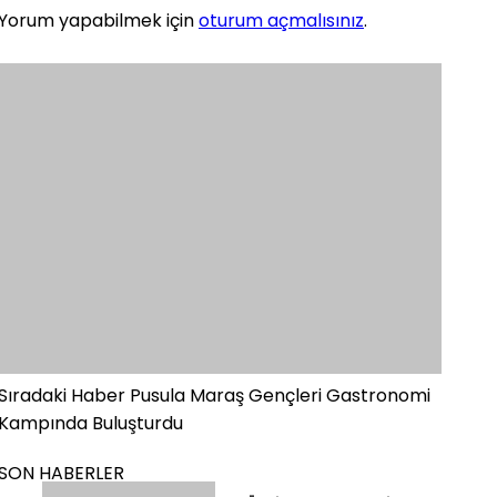
Yorum yapabilmek için
oturum açmalısınız
.
Sıradaki Haber
Pusula Maraş Gençleri Gastronomi
Kampında Buluşturdu
SON HABERLER