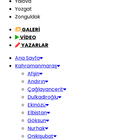
Yalova
Yozgat
Zonguldak
GALERİ
VİDEO
YAZARLAR
Ana Sayfa
Kahramanmaraş
Afşin
Andırın
Çağlayancerit
Dulkadiroğlu
Ekinözü
Elbistan
Göksun
Nurhak
Onikişubat