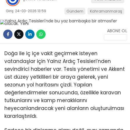
KÜLTÜR/SANAT
Giriş: 24-03-2026 13:59
Gündem
Kahramanmaraş
ABONE OL
WhatsApp
İhbar Hattı
Doğa ile iç içe vakit geçirmek isteyen
vatandaşlar için Yalnız Ardıç Tesisleri’nden
sevindirici haberler var. Tesis yönetimi ve Akkent
üst düzey yetkilileri bir araya gelerek, yeni
sezonun yol haritasını çizdi. Yapılan
değerlendirmeler sonucunda, özellikle karavan
tutkunlarını ve kamp meraklılarını
heyecanlandıracak yeni alanların oluşturulması
kararlaştırıldı.