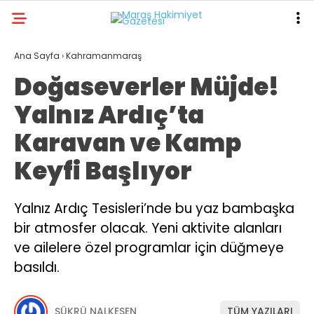
32.4
°
KAHRAMANMARAŞ
Ana Sayfa
›
Kahramanmaraş
Doğaseverler Müjde!
GALERİ
VİDEO
YAZARLAR
Yalnız Ardıç’ta
ANA SAYFA
Karavan ve Kamp
KAHRAMANMARAŞ
Keyfi Başlıyor
GÜNDEM
EKONOMI
Yalnız Ardıç Tesisleri’nde bu yaz bambaşka
bir atmosfer olacak. Yeni aktivite alanları
POLITIKA
ve ailelere özel programlar için düğmeye
DÜNYA
basıldı.
SPOR
ŞÜKRÜ NALKESEN
TÜM YAZILARI
SAĞLIK