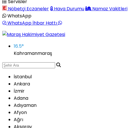
Servisler
Nöbetçi Eczaneler
Hava Durumu
Namaz Vakitleri
WhatsApp
WhatsApp İhbar Hattı
16.5
°
Kahramanmaraş
İstanbul
Ankara
İzmir
Adana
Adıyaman
Afyon
Ağrı
Aksaray