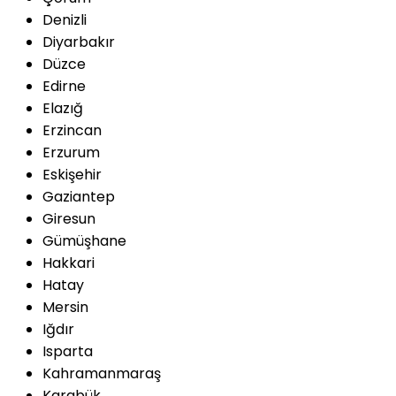
Denizli
Diyarbakır
Düzce
Edirne
Elazığ
Erzincan
Erzurum
Eskişehir
Gaziantep
Giresun
Gümüşhane
Hakkari
Hatay
Mersin
Iğdır
Isparta
Kahramanmaraş
Karabük