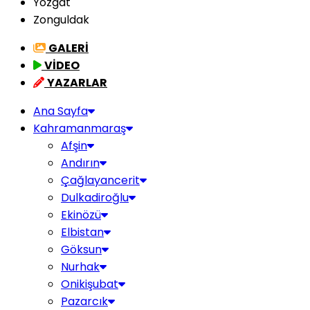
Yozgat
Zonguldak
GALERİ
VİDEO
YAZARLAR
Ana Sayfa
Kahramanmaraş
Afşin
Andırın
Çağlayancerit
Dulkadiroğlu
Ekinözü
Elbistan
Göksun
Nurhak
Onikişubat
Pazarcık