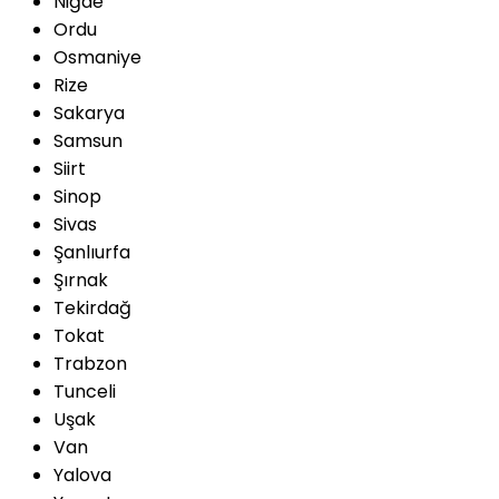
Niğde
Ordu
Osmaniye
Rize
Sakarya
Samsun
Siirt
Sinop
Sivas
Şanlıurfa
Şırnak
Tekirdağ
Tokat
Trabzon
Tunceli
Uşak
Van
Yalova