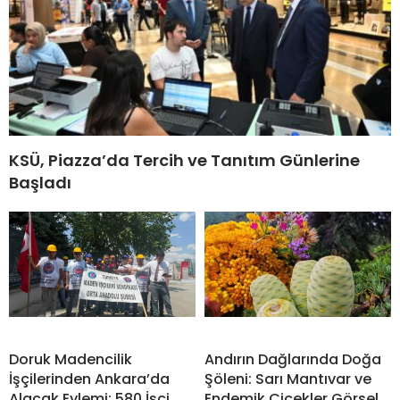
KSÜ, Piazza’da Tercih ve Tanıtım Günlerine
Başladı
Doruk Madencilik
Andırın Dağlarında Doğa
İşçilerinden Ankara’da
Şöleni: Sarı Mantıvar ve
Alacak Eylemi: 580 İşçi
Endemik Çiçekler Görsel