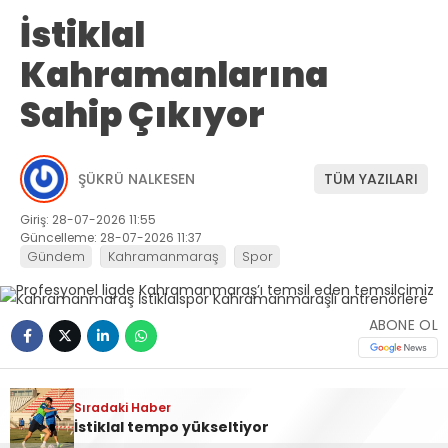
İstiklal
Kahramanlarına
Sahip Çıkıyor
ŞÜKRÜ NALKESEN
TÜM YAZILARI
Giriş: 28-07-2026 11:55
Güncelleme: 28-07-2026 11:37
Gündem
Kahramanmaraş
Spor
ABONE OL
Profesyonel ligde Kahramanmaraş’ı temsil
Sıradaki Haber
İstiklal tempo yükseltiyor
eden temsilcimiz Kahramanmaraş İstiklalspor