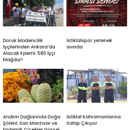
Doruk Madencilik
İstiklalspor yetenek
İşçilerinden Ankara’da
avında
Alacak Eylemi: 580 İşçi
Mağdur!
Andırın Dağlarında Doğa
İstiklal Kahramanlarına
Şöleni: Sarı Mantıvar ve
Sahip Çıkıyor
Endemik Çiçekler Görsel