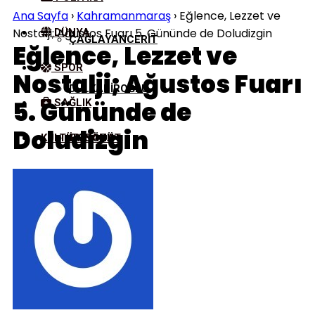
Ana Sayfa
›
Kahramanmaraş
›
Eğlence, Lezzet ve
Nostalji; Ağustos Fuarı 5. Gününde de Doludizgin
DÜNYA
ÇAĞLAYANCERIT
Eğlence, Lezzet ve
SPOR
Nostalji; Ağustos Fuarı
DULKADIROĞLU
5. Gününde de
SAĞLIK
Doludizgin
KÜLTÜR/SANAT
EKINÖZÜ
ELBISTAN
GÖKSUN
NURHAK