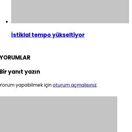
İstiklal tempo yükseltiyor
YORUMLAR
Bir yanıt yazın
Yorum yapabilmek için
oturum açmalısınız
.