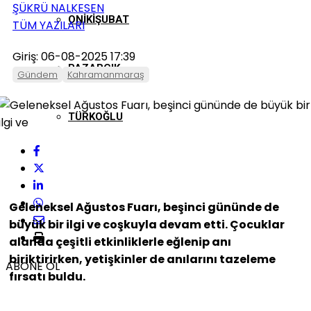
ŞÜKRÜ NALKESEN
ONIKIŞUBAT
TÜM YAZILARI
Giriş: 06-08-2025 17:39
PAZARCIK
Gündem
Kahramanmaraş
TÜRKOĞLU
Geleneksel Ağustos Fuarı, beşinci gününde de
büyük bir ilgi ve coşkuyla devam etti. Çocuklar
alanda çeşitli etkinliklerle eğlenip anı
biriktirirken, yetişkinler de anılarını tazeleme
ABONE OL
fırsatı buldu.