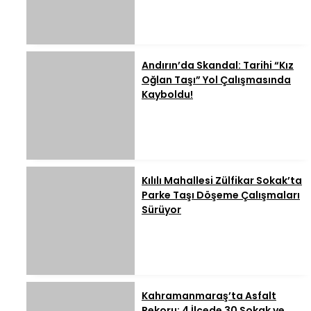
Andırın’da Skandal: Tarihi “Kız
Oğlan Taşı” Yol Çalışmasında
Kayboldu!
Kılılı Mahallesi Zülfikar Sokak’ta
Parke Taşı Döşeme Çalışmaları
Sürüyor
Kahramanmaraş’ta Asfalt
Rekoru: 4 İlçede 30 Sokak ve