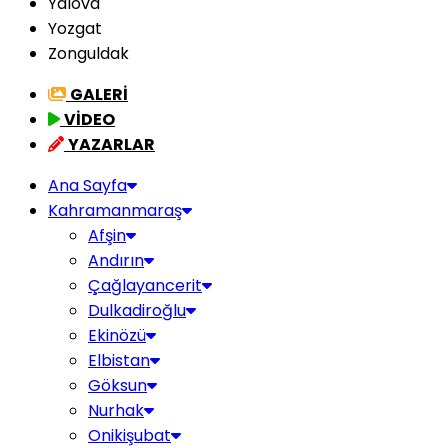
Yalova
Yozgat
Zonguldak
GALERİ
VİDEO
YAZARLAR
Ana Sayfa
Kahramanmaraş
Afşin
Andırın
Çağlayancerit
Dulkadiroğlu
Ekinözü
Elbistan
Göksun
Nurhak
Onikişubat