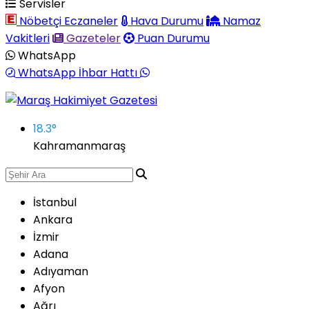
Servisler
Nöbetçi Eczaneler
Hava Durumu
Namaz
Vakitleri
Gazeteler
Puan Durumu
WhatsApp
WhatsApp İhbar Hattı
18.3
°
Kahramanmaraş
İstanbul
Ankara
İzmir
Adana
Adıyaman
Afyon
Ağrı