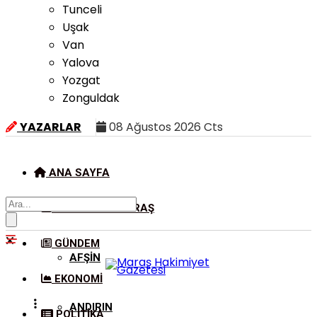
Tunceli
Uşak
Van
Yalova
Yozgat
Zonguldak
YAZARLAR
08 Ağustos 2026 Cts
ANA SAYFA
KAHRAMANMARAŞ
GÜNDEM
AFŞIN
EKONOMI
ANDIRIN
POLITIKA