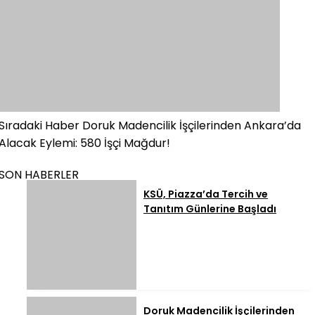
Sıradaki Haber
Doruk Madencilik İşçilerinden Ankara’da
Alacak Eylemi: 580 İşçi Mağdur!
SON HABERLER
KSÜ, Piazza’da Tercih ve
Tanıtım Günlerine Başladı
Doruk Madencilik İşçilerinden