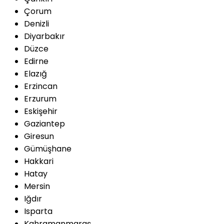
Çorum
Denizli
Diyarbakır
Düzce
Edirne
Elazığ
Erzincan
Erzurum
Eskişehir
Gaziantep
Giresun
Gümüşhane
Hakkari
Hatay
Mersin
Iğdır
Isparta
Kahramanmaraş